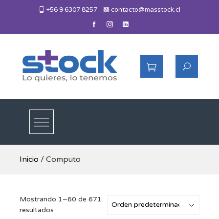
Skip
+56 9 6307 8257
contacto@masstock.cl
to
content
Más Stock
Lo necesitas, lo tenemos
Inicio
/ Computo
Mostrando 1–60 de 671
resultados