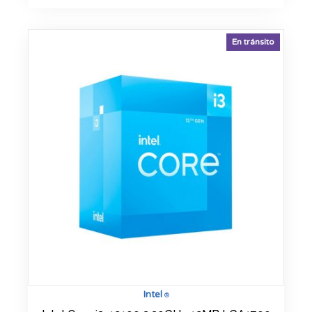
En tránsito
Intel
®