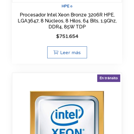
HPE
®
Procesador Intel Xeon Bronze 3206R HPE,
LGA3647, 8 Núcleos, 8 Hilos, 64 Bits, 1,9Ghz,
DDR4, 85W TDP
$
751.654
Leer más
En tránsito