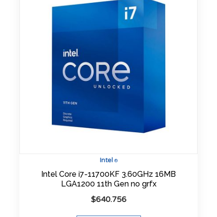
Intel
®
Intel Core i7-11700KF 3.60GHz 16MB
LGA1200 11th Gen no grfx
$
640.756