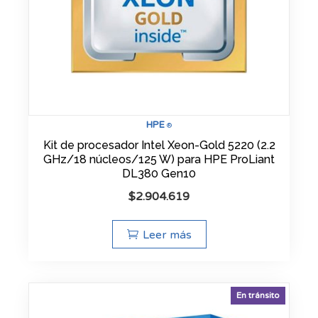
HPE
®
Kit de procesador Intel Xeon-Gold 5220 (2.2
GHz/18 núcleos/125 W) para HPE ProLiant
DL380 Gen10
$
2.904.619
Leer más
En tránsito