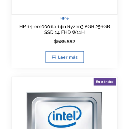
HP
®
HP 14-em0001la 14in Ryzen3 8GB 256GB
SSD 14 FHD W11H
$
585.882
Leer más
En tránsito