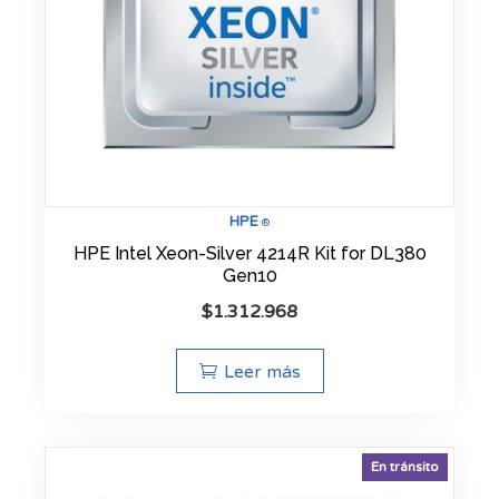
HPE
®
HPE Intel Xeon-Silver 4214R Kit for DL380
Gen10
$
1.312.968
Leer más
En tránsito