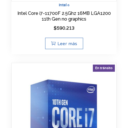
Intel
®
Intel Core i7-11700F 2.5Ghz 16MB LGA1200
11th Gen no graphics
$
590.213
Leer más
En tránsito