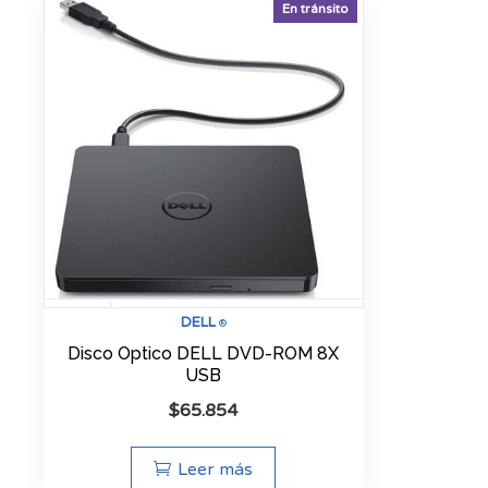
En tránsito
DELL
®
Disco Optico DELL DVD-ROM 8X
USB
$
65.854
Leer más