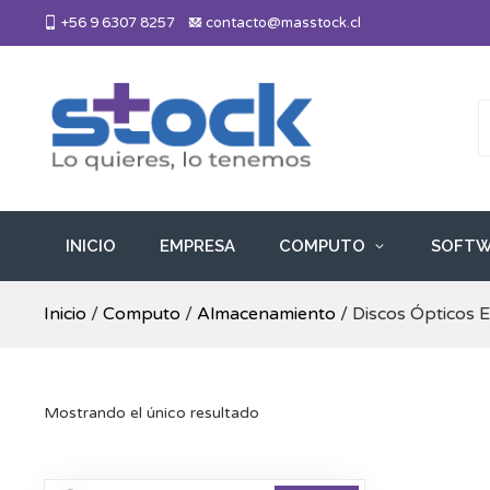
Skip
+56 9 6307 8257
contacto@masstock.cl
to
content
Más Stock
Lo necesitas, lo tenemos
INICIO
EMPRESA
COMPUTO
SOFTW
Inicio
/
Computo
/
Almacenamiento
/ Discos Ópticos 
Mostrando el único resultado