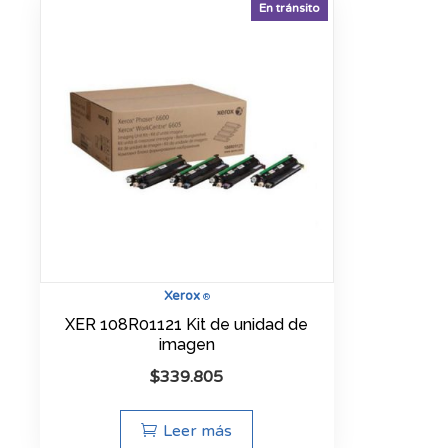
En tránsito
Xerox
®
XER 108R01121 Kit de unidad de
imagen
$
339.805
Leer más