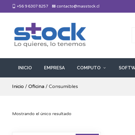
Skip
+56 9 6307 8257
contacto@masstock.cl
to
content
Más Stock
Lo necesitas, lo tenemos
INICIO
EMPRESA
COMPUTO
SOFTW
Inicio
/
Oficina
/ Consumibles
Mostrando el único resultado