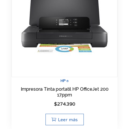
HP
®
Impresora Tinta portatil HP OfficeJet 200
17ppm
$
274.390
Leer más