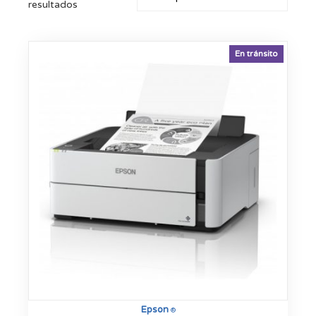
resultados
En tránsito
Epson
®