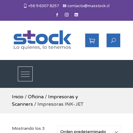
Skip
+56 9 6307 8257
contacto@masstock.cl
to
content
Más Stock
Lo necesitas, lo tenemos
Inicio
/
Oficina
/
Impresoras y
Scanners
/ Impresoras INK-JET
Mostrando los 3