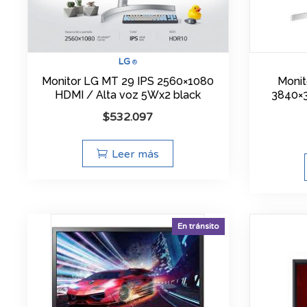
LG
®
Monitor LG MT 29 IPS 2560×1080
Monit
HDMI / Alta voz 5Wx2 black
3840×3
$
532.097
Leer más
En tránsito