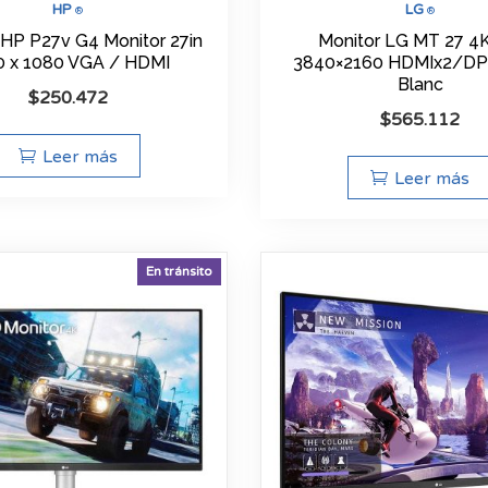
HP
LG
®
®
 HP P27v G4 Monitor 27in
Monitor LG MT 27 4K
0 x 1080 VGA / HDMI
3840×2160 HDMIx2/DP
Blanc
$
250.472
$
565.112
Leer más
Leer más
En tránsito