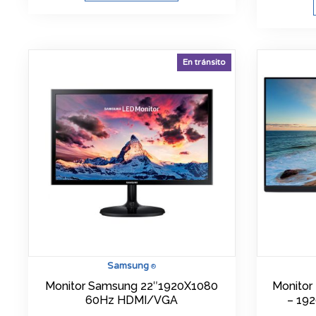
En tránsito
Samsung
®
Monitor Samsung 22″1920X1080
Monitor
60Hz HDMI/VGA
– 19