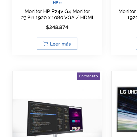
HP
®
Monitor HP P24v G4 Monitor
Monitor
23.8in 1920 x 1080 VGA / HDMI
192
$
248.874
Leer más
En tránsito