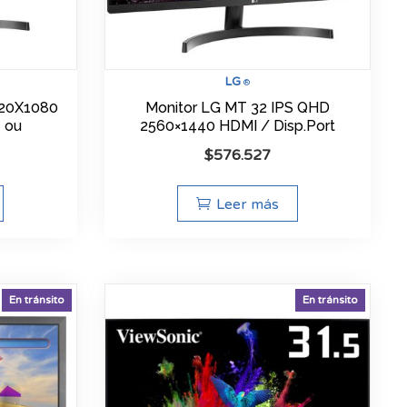
LG
®
920X1080
Monitor LG MT 32 IPS QHD
 ou
2560×1440 HDMI / Disp.Port
$
576.527
Leer más
En tránsito
En tránsito