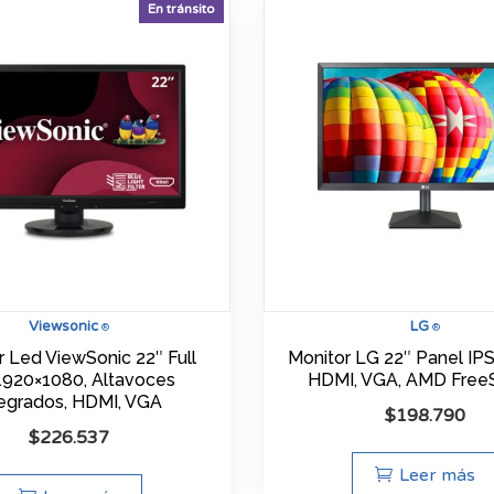
En tránsito
Viewsonic
LG
®
®
r Led ViewSonic 22″ Full
Monitor LG 22″ Panel IPS
920×1080, Altavoces
HDMI, VGA, AMD Free
tegrados, HDMI, VGA
$
198.790
$
226.537
Leer más