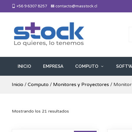
Skip
+56 9 6307 8257
contacto@masstock.cl
to
content
Más Stock
Lo necesitas, lo tenemos
INICIO
EMPRESA
COMPUTO
SOFTW
Inicio
/
Computo
/
Monitores y Proyectores
/ Monitor
Mostrando los 21 resultados