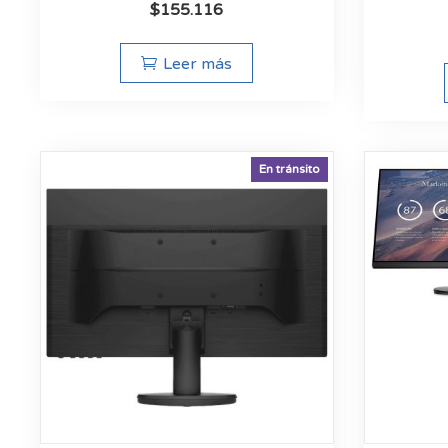
$
155.116
Leer más
En tránsito