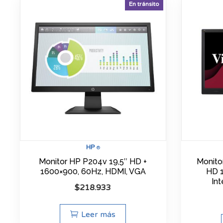
En tránsito
HP
®
Monitor HP P204v 19,5″ HD +
Monito
1600×900, 60Hz, HDMI, VGA
HD 1
In
$
218.933
Leer más