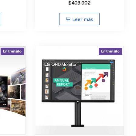
$
403.902
Leer más
En tránsito
En tránsito