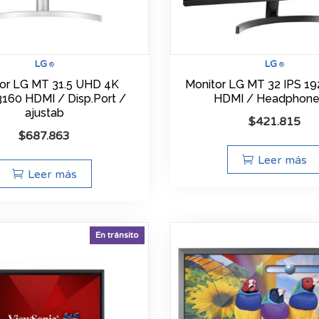
LG
LG
®
®
or LG MT 31.5 UHD 4K
Monitor LG MT 32 IPS 1
160 HDMI / Disp.Port /
HDMI / Headphone
ajustab
$
421.815
$
687.863
Leer más
Leer más
En tránsito