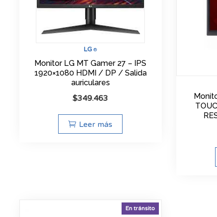
LG
®
Monitor LG MT Gamer 27 – IPS
1920×1080 HDMI / DP / Salida
auriculares
Monit
$
349.463
TOUC
RES
Leer más
En tránsito