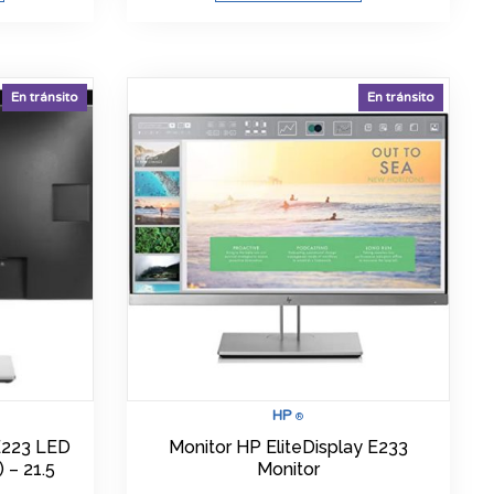
En tránsito
En tránsito
HP
®
 E223 LED
Monitor HP EliteDisplay E233
 – 21.5
Monitor