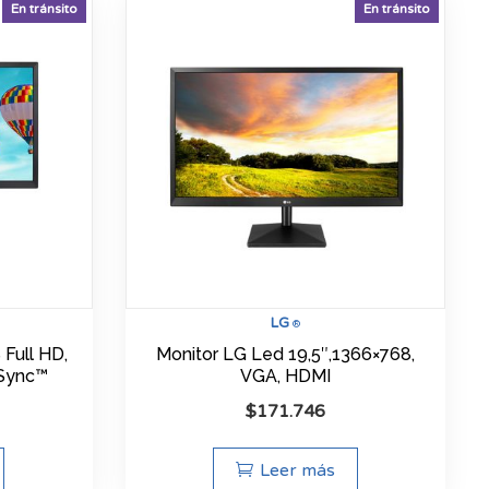
En tránsito
En tránsito
LG
®
 Full HD,
Monitor LG Led 19,5″,1366×768,
Sync™
VGA, HDMI
$
171.746
Leer más