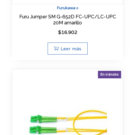
Furukawa
®
Furu Jumper SM G-652D FC-UPC/LC-UPC
20M amarillo
$
16.902
Leer más
En tránsito