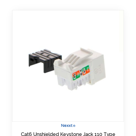
Nexxt
®
Cat6 Unshielded Keystone Jack 110 Type