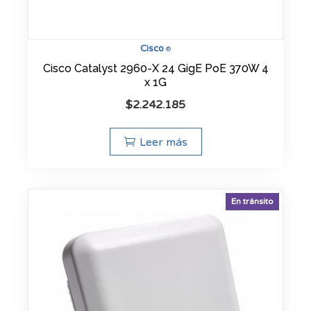
Cisco
®
Cisco Catalyst 2960-X 24 GigE PoE 370W 4
x 1G
$
2.242.185
Leer más
En tránsito