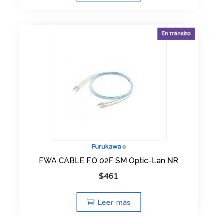
En tránsito
Furukawa
®
FWA CABLE F.O 02F SM Optic-Lan NR
$
461
Leer más