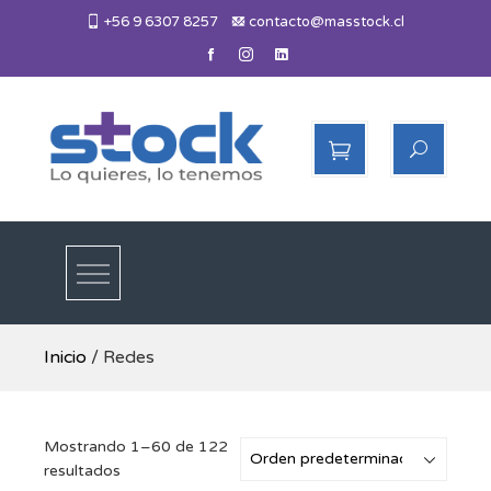
Skip
+56 9 6307 8257
contacto@masstock.cl
to
content
Más Stock
Lo necesitas, lo tenemos
Inicio
/ Redes
Mostrando 1–60 de 122
resultados