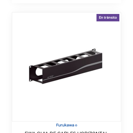
En tránsito
Furukawa
®