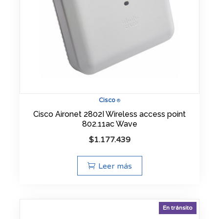
Cisco
®
Cisco Aironet 2802I Wireless access point
802.11ac Wave
$
1.177.439
Leer más
En tránsito