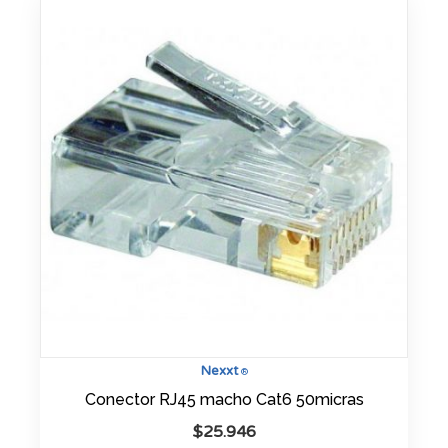
Nexxt
®
Conector RJ45 macho Cat6 50micras
$
25.946