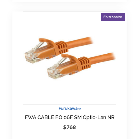
En tránsito
Furukawa
®
FWA CABLE F.O 06F SM Optic-Lan NR
$
768