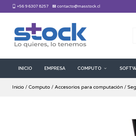
Skip
+56 9 6307 8257
contacto@masstock.cl
to
content
Más Stock
Lo necesitas, lo tenemos
INICIO
EMPRESA
COMPUTO
SOFTW
Inicio
/
Computo
/
Accesorios para computación
/
Seg