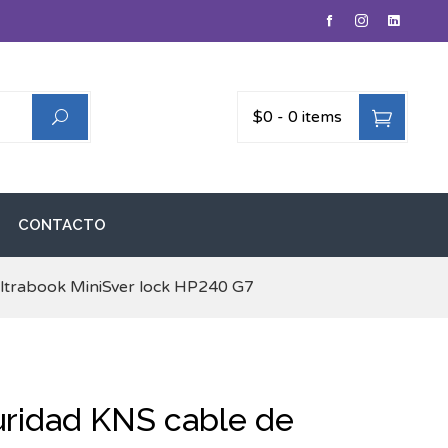
$0
-
0 items
CONTACTO
ultrabook MiniSver lock HP240 G7
uridad KNS cable de