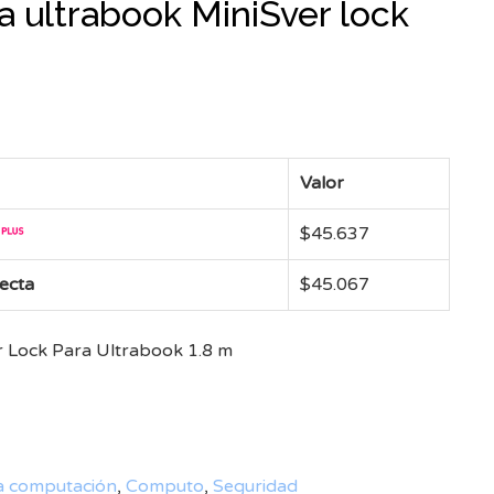
a ultrabook MiniSver lock
Valor
$
45.637
recta
$
45.067
r Lock Para Ultrabook 1.8 m
a computación
,
Computo
,
Seguridad