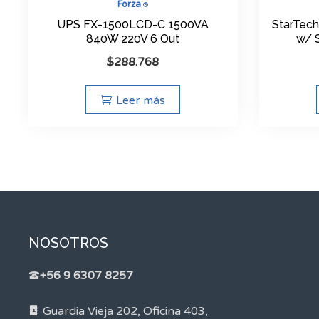
Forza
®
UPS FX-1500LCD-C 1500VA
StarTech
840W 220V 6 Out
w/ 
$
288.768
Leer más
NOSOTROS
+56 9 6307 8257
Guardia Vieja 202, Oficina 403,