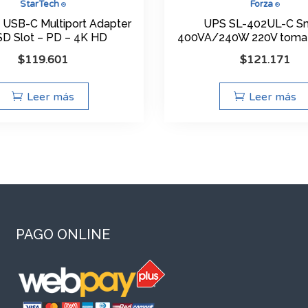
StarTech
Forza
®
®
 USB-C Multiport Adapter
UPS SL-402UL-C S
SD Slot – PD – 4K HD
400VA/240W 220V toma 
$
119.601
$
121.171
Leer más
Leer más
PAGO ONLINE