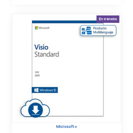
En tránsito
Microsoft
®