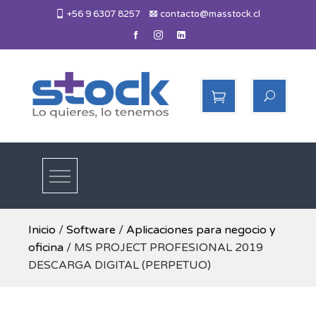
Skip
+56 9 6307 8257
contacto@masstock.cl
to
content
Más Stock
Lo necesitas, lo tenemos
Inicio
/
Software
/
Aplicaciones para negocio y
oficina
/ MS PROJECT PROFESIONAL 2019
DESCARGA DIGITAL (PERPETUO)