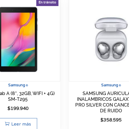
En tránsito
Samsung
Samsung
®
®
ab A (8″, 32GB, WIFI + 4G)
SAMSUNG AURICUL
SM-T295
INALAMBRICOS GALAX
PRO SILVER CON CANC
$
199.940
DE RUIDO
$
358.595
Leer más