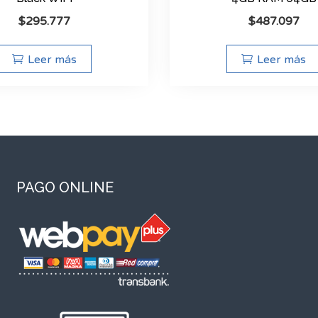
$
295.777
$
487.097
Leer más
Leer más
PAGO ONLINE