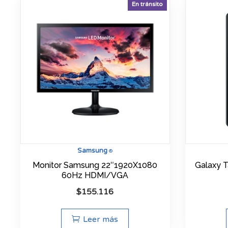
En tránsito
Samsung
®
Monitor Samsung 22″1920X1080
Galaxy T
60Hz HDMI/VGA
$
155.116
Leer más