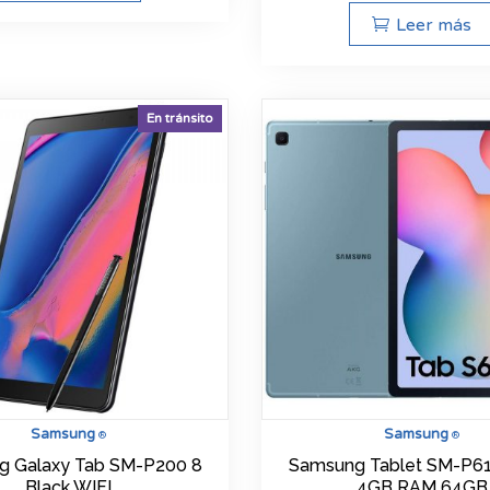
Leer más
En tránsito
Samsung
Samsung
®
®
g Galaxy Tab SM-P200 8
Samsung Tablet SM-P61
Black WIFI
4GB RAM 64GB