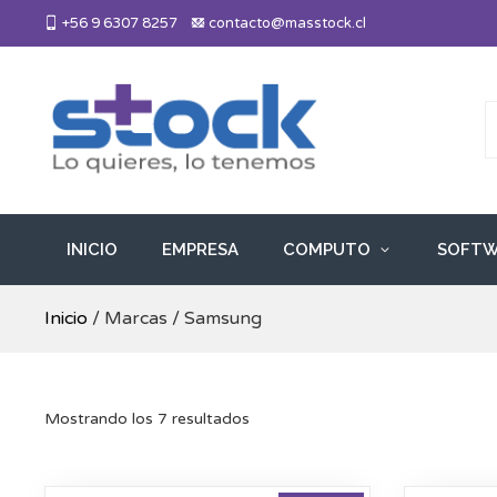
Skip
+56 9 6307 8257
contacto@masstock.cl
to
content
Más Stock
Lo necesitas, lo tenemos
INICIO
EMPRESA
COMPUTO
SOFTW
Inicio
/ Marcas / Samsung
Mostrando los 7 resultados