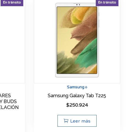
En tránsito
En tránsito
Samsung
®
ARES
Samsung Galaxy Tab T225
Y BUDS
$
250.924
ELACIÓN
Leer más