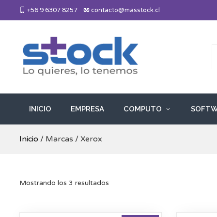
Skip
+56 9 6307 8257
contacto@masstock.cl
to
content
Más Stock
Lo necesitas, lo tenemos
INICIO
EMPRESA
COMPUTO
SOFTW
Inicio
/ Marcas / Xerox
Mostrando los 3 resultados