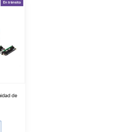
En tránsito
nidad de