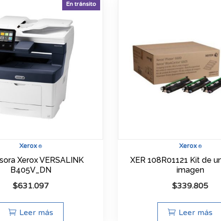
En tránsito
Xerox
Xerox
®
®
sora Xerox VERSALINK
XER 108R01121 Kit de u
B405V_DN
imagen
$
631.097
$
339.805
Leer más
Leer más