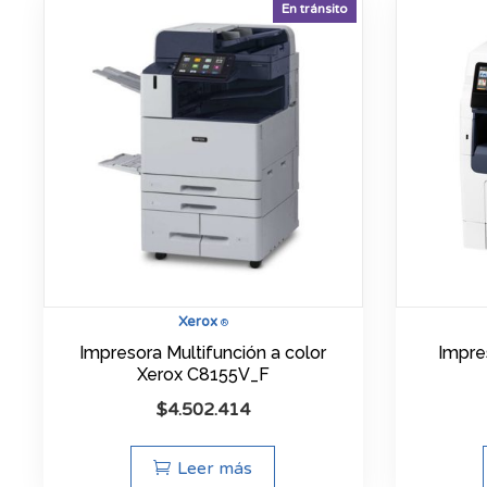
En tránsito
Xerox
®
Impresora Multifunción a color
Impre
Xerox C8155V_F
$
4.502.414
Leer más