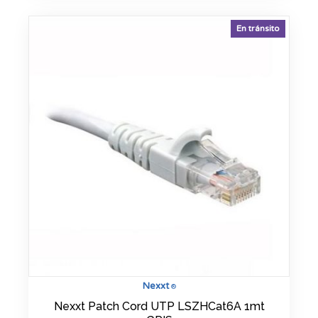
En tránsito
Nexxt
®
Nexxt Patch Cord UTP LSZHCat6A 1mt