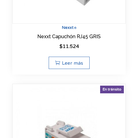
Nexxt
®
Nexxt Capuchón RJ45 GRIS
$
11.524
Leer más
En tránsito