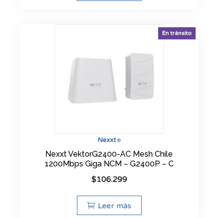
En tránsito
Nexxt
®
Nexxt VektorG2400-AC Mesh Chile
1200Mbps Giga NCM – G2400P – C
$
106.299
Leer más