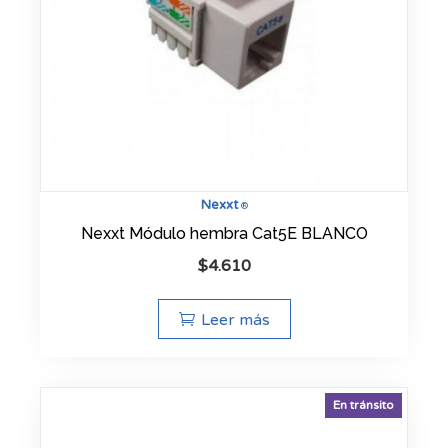
Nexxt
®
Nexxt Módulo hembra Cat5E BLANCO
$
4.610
Leer más
En tránsito