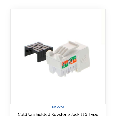
Nexxt
®
Cat6 Unshielded Keystone Jack 110 Type