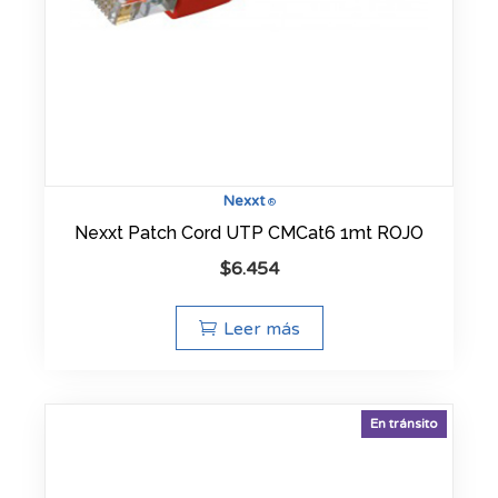
Nexxt
®
Nexxt Patch Cord UTP CMCat6 1mt ROJO
$
6.454
Leer más
En tránsito