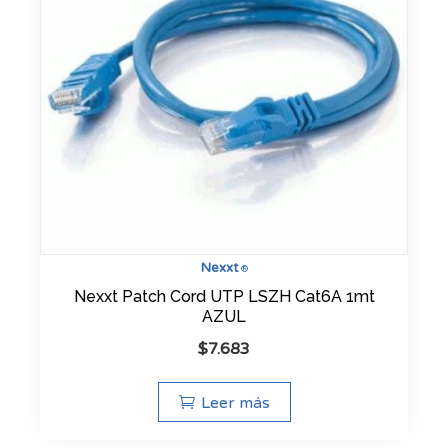
Nexxt
®
Nexxt Patch Cord UTP LSZH Cat6A 1mt
AZUL
$
7.683
Leer más