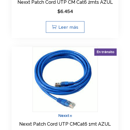
Nexxt Patch Cord UTP CM Cat6 2mts AZUL
$
6.454
Leer más
En tránsito
Nexxt
®
Nexxt Patch Cord UTP CMCat6 1mt AZUL