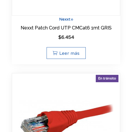
Nexxt
®
Nexxt Patch Cord UTP CMCat6 1mt GRIS
$
6.454
Leer más
En tránsito