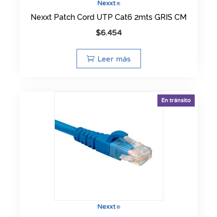
Nexxt
®
Nexxt Patch Cord UTP Cat6 2mts GRIS CM
$
6.454
Leer más
En tránsito
Nexxt
®