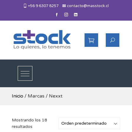
Skip
+56 9 6307 8257
contacto@masstock.cl
to
content
Más Stock
Lo necesitas, lo tenemos
Inicio
/ Marcas / Nexxt
Mostrando los 18
resultados