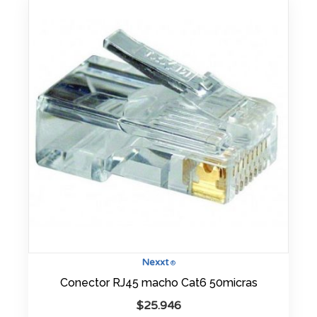
Nexxt
®
Conector RJ45 macho Cat6 50micras
$
25.946