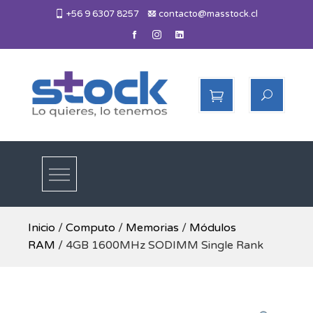
Skip
+56 9 6307 8257
contacto@masstock.cl
to
content
Más Stock
Lo necesitas, lo tenemos
Inicio
/
Computo
/
Memorias
/
Módulos
RAM
/ 4GB 1600MHz SODIMM Single Rank