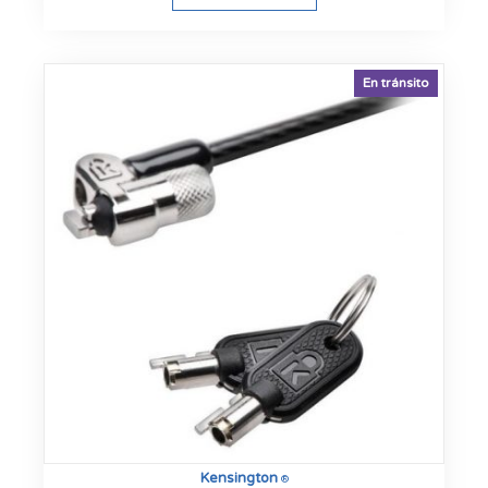
En tránsito
Kensington
®