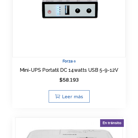
Forza
®
Mini-UPS Portatil DC 14watts USB 5-9-12V
$
58.193
Leer más
En tránsito