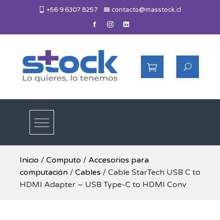
Skip
+56 9 6307 8257
contacto@masstock.cl
to
content
Más Stock
Lo necesitas, lo tenemos
Inicio
/
Computo
/
Accesorios para
computación
/
Cables
/ Cable StarTech USB C to
HDMI Adapter – USB Type-C to HDMI Conv