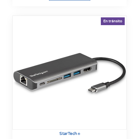
En tránsito
StarTech
®