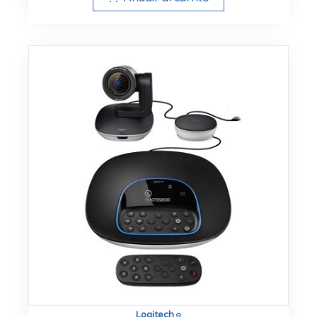
Logitech
®