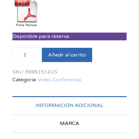
Ficha Técnica
Disponible para reserva
Clickshare
Añadir al carrito
CX20
Conferencia
SKU:
R9861512US
inalambrica
Categoría:
Video Conferencia
– 1
botonera
cantidad
INFORMACIÓN ADICIONAL
MARCA