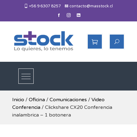
Skip
+56 9 6307 8257
contacto@masstock.cl
to
content
Más Stock
Lo necesitas, lo tenemos
Inicio
/
Oficina
/
Comunicaciones
/
Video
Conferencia
/ Clickshare CX20 Conferencia
inalambrica – 1 botonera