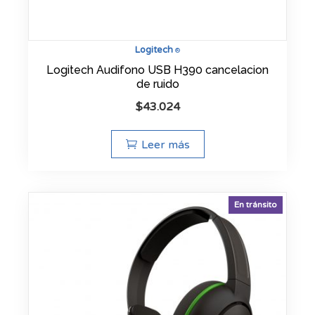
Logitech
®
Logitech Audifono USB H390 cancelacion
de ruido
$
43.024
Leer más
En tránsito