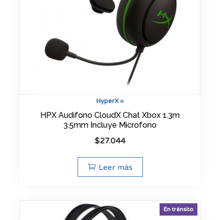
HyperX
®
HPX Audifono CloudX Chat Xbox 1.3m
3.5mm Incluye Microfono
$
27.044
Leer más
En tránsito