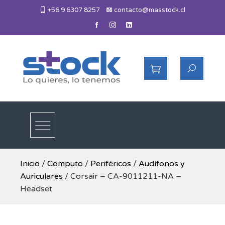
Skip
+56 9 6307 8257
contacto@masstock.cl
to
content
Más Stock
Lo necesitas, lo tenemos
Inicio
/
Computo
/
Periféricos
/
Audífonos y
Auriculares
/ Corsair – CA-9011211-NA –
Headset