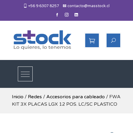
Skip
+56 9 6307 8257
contacto@masstock.cl
to
content
Más Stock
Lo necesitas, lo tenemos
Inicio
/
Redes
/
Accesorios para cableado
/ FWA
KIT 3X PLACAS LGX 12 POS. LC/SC PLASTICO