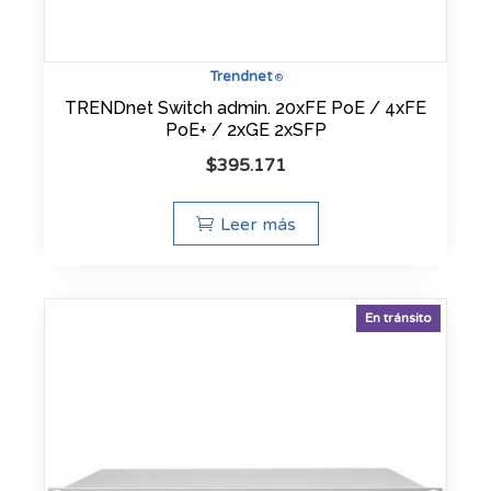
Trendnet
®
TRENDnet Switch admin. 20xFE PoE / 4xFE
PoE+ / 2xGE 2xSFP
$
395.171
Leer más
En tránsito