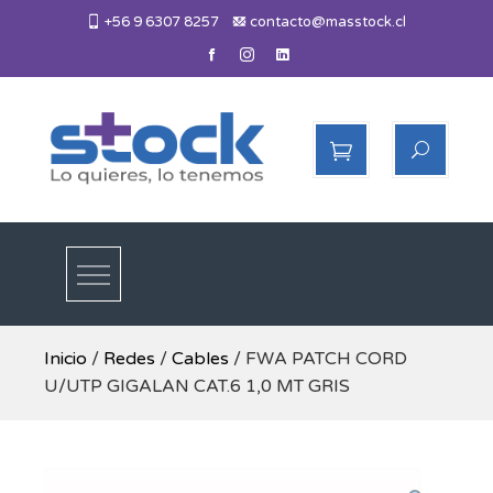
Skip
+56 9 6307 8257
contacto@masstock.cl
to
content
Más Stock
Lo necesitas, lo tenemos
Inicio
/
Redes
/
Cables
/ FWA PATCH CORD
U/UTP GIGALAN CAT.6 1,0 MT GRIS