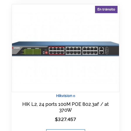
En tránsito
Hikvision
®
HIK L2, 24 ports 100M POE 802.3af / at
370W
$
327.457