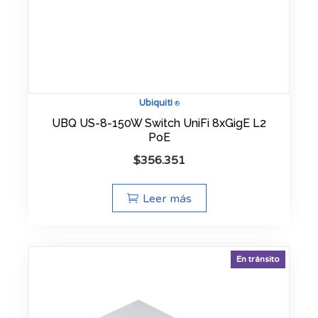
Ubiquiti
®
UBQ US-8-150W Switch UniFi 8xGigE L2
PoE
$
356.351
Leer más
En tránsito