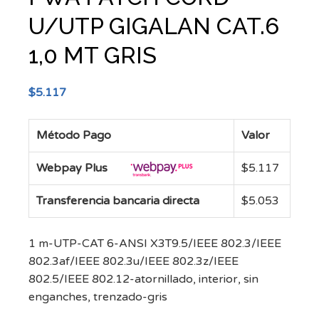
U/UTP GIGALAN CAT.6
1,0 MT GRIS
$
5.117
Método Pago
Valor
Webpay Plus
$
5.117
Transferencia bancaria directa
$
5.053
1 m-UTP-CAT 6-ANSI X3T9.5/IEEE 802.3/IEEE
802.3af/IEEE 802.3u/IEEE 802.3z/IEEE
802.5/IEEE 802.12-atornillado, interior, sin
enganches, trenzado-gris