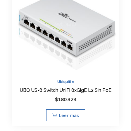
Ubiquiti
®
UBQ US-8 Switch UniFi 8xGigE L2 Sin PoE
$
180.324
Leer más