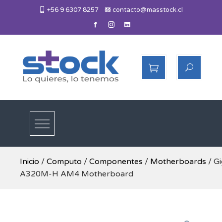
Skip
+56 9 6307 8257
contacto@masstock.cl
to
content
Más Stock
Lo necesitas, lo tenemos
Inicio
/
Computo
/
Componentes
/
Motherboards
/ G
A320M-H AM4 Motherboard