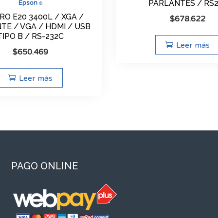
PARLANTES / RS2
Epson
®
RO E20 3400L / XGA /
$
678.622
TE / VGA / HDMI / USB
TIPO B / RS-232C
Leer más
$
650.469
Leer más
PAGO ONLINE