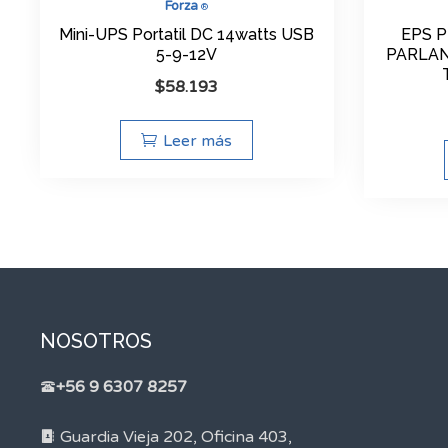
Forza
®
Mini-UPS Portatil DC 14watts USB
EPS P
5-9-12V
PARLAN
$
58.193
Leer más
NOSOTROS
+56 9 6307 8257
Guardia Vieja 202, Oficina 403,