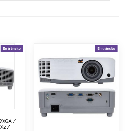
En tránsito
En tránsito
WXGA /
X2 /