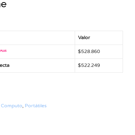
me
Valor
$
528.860
recta
$
522.249
,
Computo
,
Portátiles