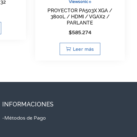
32
Viewsonic
®
PROYECTOR PA503X XGA /
3800L / HDMI / VGAX2 /
PARLANTE
$
585.274
Leer más
INFORMACIONES
-Métodos de Pago