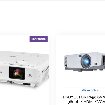
En tránsito
Viewsonic
®
PROYECTOR PA503W 
3600L / HDMI / VGA