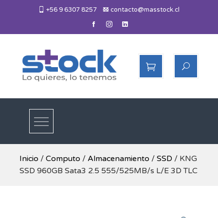
Skip
+56 9 6307 8257
contacto@masstock.cl
to
content
Más Stock
Lo necesitas, lo tenemos
Inicio
/
Computo
/
Almacenamiento
/
SSD
/ KNG
SSD 960GB Sata3 2.5 555/525MB/s L/E 3D TLC