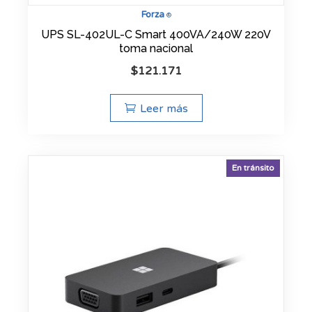
Forza
®
UPS SL-402UL-C Smart 400VA/240W 220V
toma nacional
$
121.171
Leer más
En tránsito