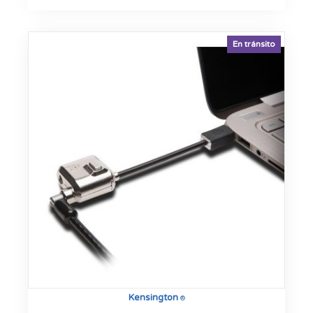
En tránsito
Kensington
®