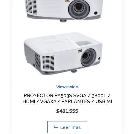
Viewsonic
®
PROYECTOR PA503S SVGA / 3800L /
HDMI / VGAX2 / PARLANTES / USB MI
$
481.555
Leer más