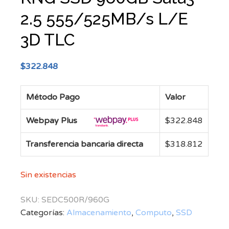
2.5 555/525MB/s L/E
3D TLC
$
322.848
Método Pago
Valor
Webpay Plus
$
322.848
Transferencia bancaria directa
$
318.812
Sin existencias
SKU:
SEDC500R/960G
Categorías:
Almacenamiento
,
Computo
,
SSD