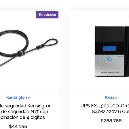
En tránsito
Kensington
Forza
®
®
de seguridad Kensington
UPS FX-1500LCD-C 1
 de seguridad N17 con
840W 220V 6 Ou
inacion de 4 digitos
$
288.768
$
44.155