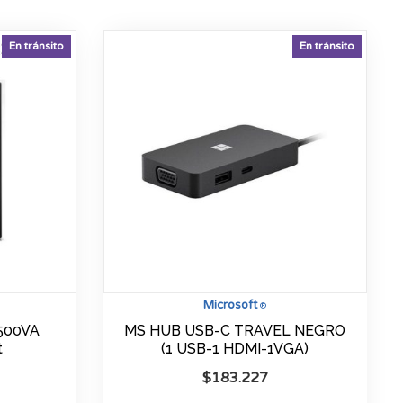
En tránsito
En tránsito
Microsoft
®
500VA
MS HUB USB-C TRAVEL NEGRO
t
(1 USB-1 HDMI-1VGA)
$
183.227