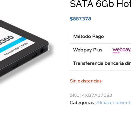
SATA 6Gb Ho
$
887.378
Método Pago
Webpay Plus
Transferencia bancaria di
Sin existencias
SKU:
4XB7A17083
Categorías:
Almacenamient