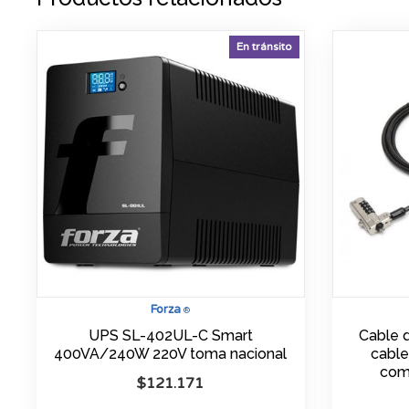
En tránsito
Forza
®
UPS SL-402UL-C Smart
Cable 
400VA/240W 220V toma nacional
cable
comb
$
121.171