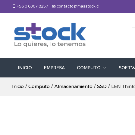
Skip
+56 9 6307 8257
contacto@masstock.cl
to
content
Más Stock
Lo necesitas, lo tenemos
INICIO
EMPRESA
COMPUTO
SOFTW
Inicio
/
Computo
/
Almacenamiento
/
SSD
/ LEN Thin