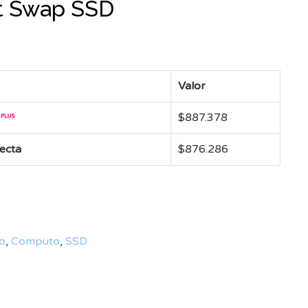
t Swap SSD
Valor
$
887.378
recta
$
876.286
o
,
Computo
,
SSD