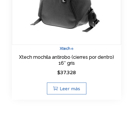
Xtech
®
Xtech mochila antirobo (cierres por dentro)
16″ gris
$
37.328
Leer más