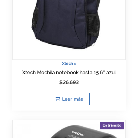
Xtech
®
Xtech Mochila notebook hasta 15.6″ azul
$
26.693
Leer más
En tránsito