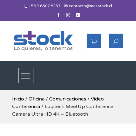
Skip
+56 9 6307 8257
contacto@masstock.cl
to
content
Más Stock
Lo necesitas, lo tenemos
Inicio
/
Oficina
/
Comunicaciones
/
Video
Conferencia
/ Logitech MeetUp Conference
Camera Ultra HD 4K – Bluetooth