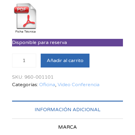
Ficha Técnica
Disponible para reserva
Logitech
Añadir al carrito
MeetUp
Conference
SKU:
960-001101
Camera
Categorías:
Oficina
,
Video Conferencia
Ultra HD
4K -
Bluetooth
cantidad
INFORMACIÓN ADICIONAL
MARCA