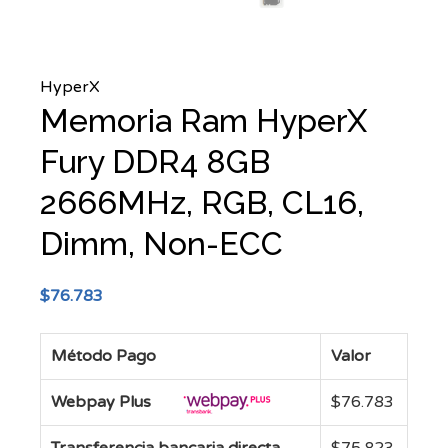
HyperX
Memoria Ram HyperX
Fury DDR4 8GB
2666MHz, RGB, CL16,
Dimm, Non-ECC
$
76.783
Método Pago
Valor
Webpay Plus
$
76.783
Transferencia bancaria directa
$
75.823