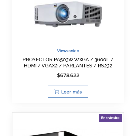
Viewsonic
®
PROYECTOR PA503W WXGA / 3600L /
HDMI / VGAX2 / PARLANTES / RS232
$
678.622
Leer más
En tránsito