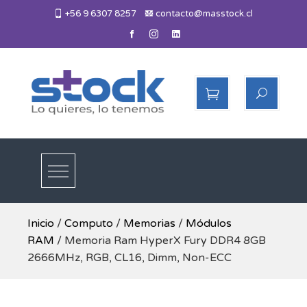
Skip
+56 9 6307 8257
contacto@masstock.cl
to
content
Más Stock
Lo necesitas, lo tenemos
Inicio
/
Computo
/
Memorias
/
Módulos
RAM
/ Memoria Ram HyperX Fury DDR4 8GB
2666MHz, RGB, CL16, Dimm, Non-ECC