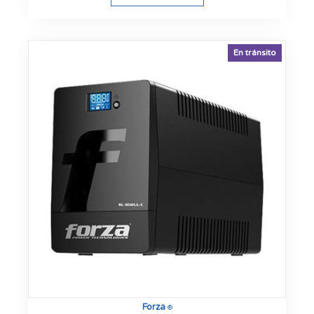
En tránsito
Forza
®