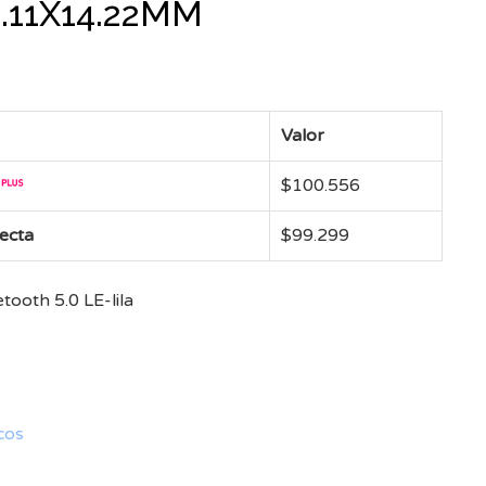
5.11X14.22MM
Valor
$
100.556
recta
$
99.299
ooth 5.0 LE-lila
cos