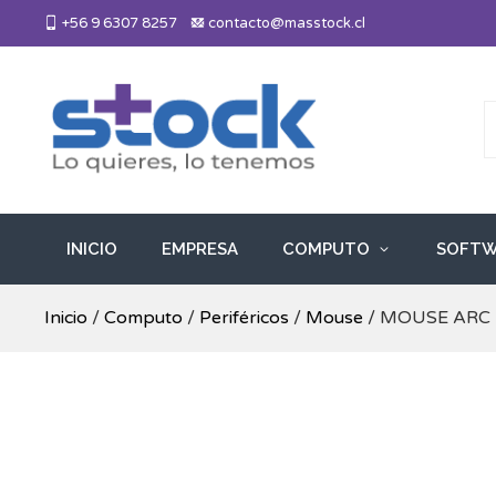
Skip
+56 9 6307 8257
contacto@masstock.cl
to
content
Más Stock
Lo necesitas, lo tenemos
INICIO
EMPRESA
COMPUTO
SOFTW
Inicio
/
Computo
/
Periféricos
/
Mouse
/ MOUSE ARC 