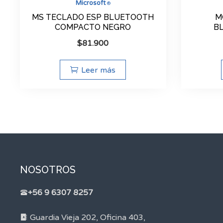
Microsoft
®
MS TECLADO ESP BLUETOOTH
M
COMPACTO NEGRO
B
$
81.900
Leer más
NOSOTROS
+56 9 6307 8257
Guardia Vieja 202, Oficina 403,