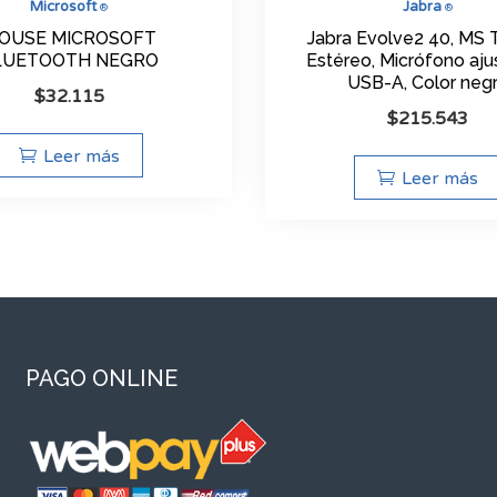
Microsoft
Jabra
®
®
OUSE MICROSOFT
Jabra Evolve2 40, MS 
LUETOOTH NEGRO
Estéreo, Micrófono aju
USB-A, Color neg
$
32.115
$
215.543
Leer más
Leer más
PAGO ONLINE