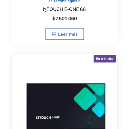
i3 Technologies
®
i3TOUCH E-ONE 86
$
7.501.060
Leer más
En tránsito