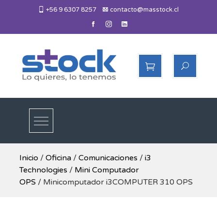
Skip
+56 9 6307 8257
contacto@masstock.cl
to
content
Más Stock
Lo necesitas, lo tenemos
Inicio
/
Oficina
/
Comunicaciones
/
i3
Technologies
/
Mini Computador
OPS
/ Minicomputador i3COMPUTER 310 OPS