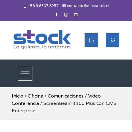
Skip
+56 9 6307 8257
contacto@masstock.cl
to
content
Más Stock
Lo necesitas, lo tenemos
Inicio
/
Oficina
/
Comunicaciones
/
Video
Conferencia
/ ScreenBeam 1100 Plus con CMS
Enterprise