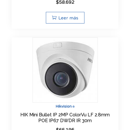
$
58.692
Leer más
Hikvision
®
HIK Mini Bullet IP 2MP ColorVu LF 2.8mm
POE IP67 DWDR IR 30m
$
65.195