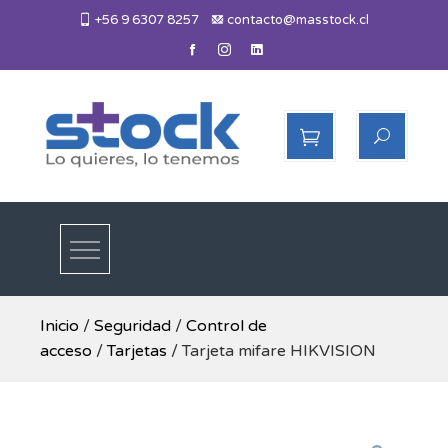
Skip
+56 9 6307 8257
contacto@masstock.cl
to
content
Más Stock
Lo necesitas, lo tenemos
Inicio
/
Seguridad
/
Control de
acceso
/
Tarjetas
/ Tarjeta mifare HIKVISION