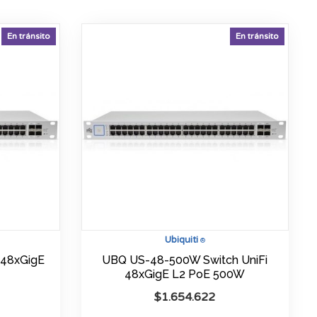
En tránsito
En tránsito
Ubiquiti
®
 48xGigE
UBQ US-48-500W Switch UniFi
48xGigE L2 PoE 500W
$
1.654.622