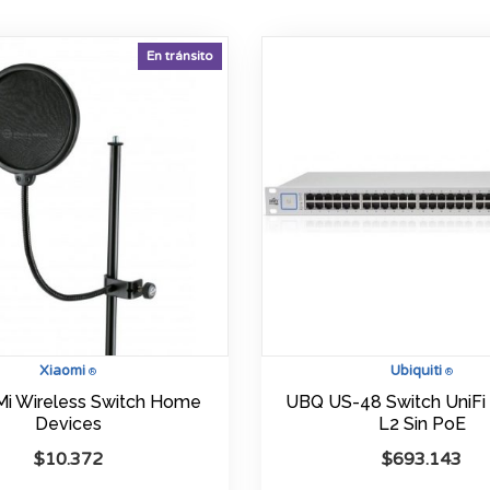
En tránsito
Xiaomi
Ubiquiti
®
®
Mi Wireless Switch Home
UBQ US-48 Switch UniFi
Devices
L2 Sin PoE
$
10.372
$
693.143