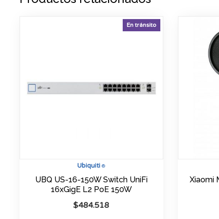
En tránsito
Ubiquiti
®
UBQ US-16-150W Switch UniFi
Xiaomi 
16xGigE L2 PoE 150W
$
484.518