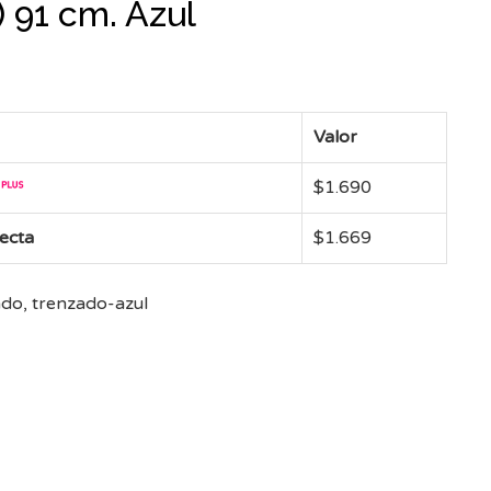
 91 cm. Azul
Valor
$
1.690
recta
$
1.669
o, trenzado-azul