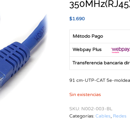
350MHz(RJ45)
$
1.690
Método Pago
Webpay Plus
Transferencia bancaria di
91 cm-UTP-CAT 5e-moldead
Sin existencias
SKU:
N002-003-BL
Categorías:
Cables
,
Redes