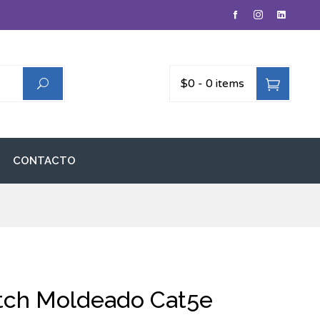
$0
-
0 items
CONTACTO
tch Moldeado Cat5e