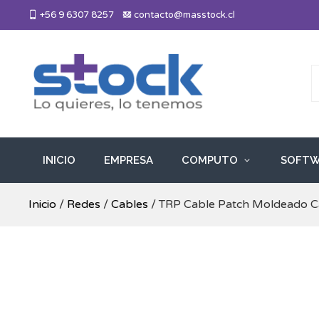
Skip
+56 9 6307 8257
contacto@masstock.cl
to
content
Más Stock
Lo necesitas, lo tenemos
INICIO
EMPRESA
COMPUTO
SOFTW
Inicio
/
Redes
/
Cables
/ TRP Cable Patch Moldeado C