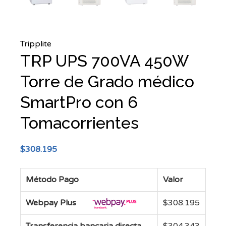
Tripplite
TRP UPS 700VA 450W
Torre de Grado médico
SmartPro con 6
Tomacorrientes
$
308.195
Método Pago
Valor
Webpay Plus
$
308.195
Transferencia bancaria directa
$
304.343