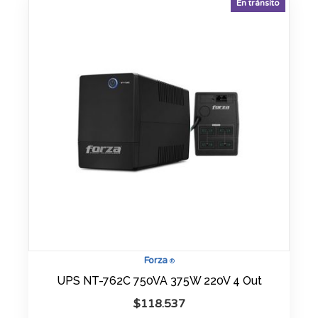
En tránsito
Forza
®
UPS NT-762C 750VA 375W 220V 4 Out
$
118.537