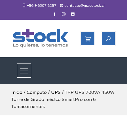
Skip
+56 9 6307 8257
contacto@masstock.cl
to
content
Más Stock
Lo necesitas, lo tenemos
Inicio
/
Computo
/
UPS
/ TRP UPS 700VA 450W
Torre de Grado médico SmartPro con 6
Tomacorrientes