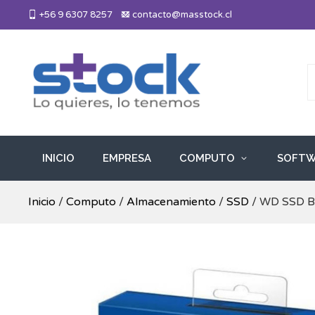
Skip
+56 9 6307 8257
contacto@masstock.cl
to
content
Más Stock
Lo necesitas, lo tenemos
INICIO
EMPRESA
COMPUTO
SOFTW
Inicio
/
Computo
/
Almacenamiento
/
SSD
/ WD SSD B