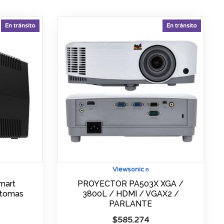
En tránsito
En tránsito
Viewsonic
®
mart
PROYECTOR PA503X XGA /
 tomas
3800L / HDMI / VGAX2 /
PARLANTE
$
585.274