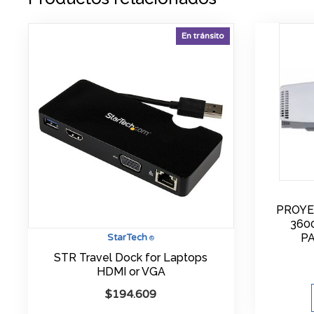
En tránsito
PROYE
360
P
StarTech
®
STR Travel Dock for Laptops
HDMI or VGA
$
194.609