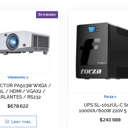
En tránsito
Viewsonic
®
CTOR PA503W WXGA /
0L / HDMI / VGAX2 /
ARLANTES / RS232
Forza
®
UPS SL-1012UL-C S
$
678.622
1000VA/600W 220V 5
$
243.988
Leer más