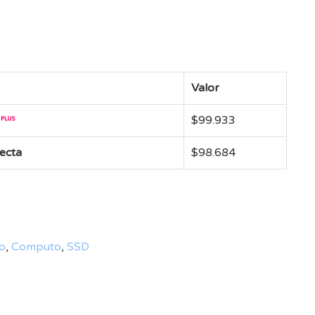
Valor
$
99.933
recta
$
98.684
o
,
Computo
,
SSD