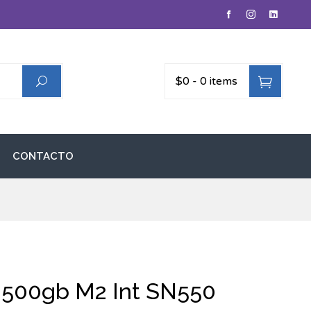
$0
-
0 items
CONTACTO
500gb M2 Int SN550