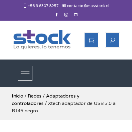
Skip
+56 9 6307 8257
contacto@masstock.cl
to
content
Más Stock
Lo necesitas, lo tenemos
Inicio
/
Redes
/
Adaptadores y
controladores
/ Xtech adaptador de USB 3.0 a
RJ45 negro