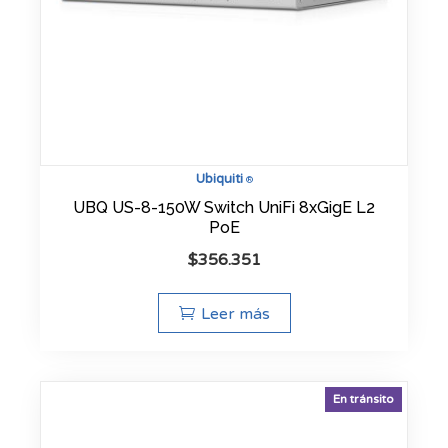
Ubiquiti
®
UBQ US-8-150W Switch UniFi 8xGigE L2
PoE
$
356.351
Leer más
En tránsito