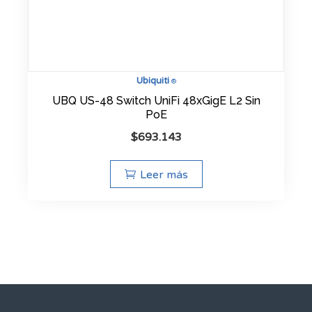
Ubiquiti
®
UBQ US-48 Switch UniFi 48xGigE L2 Sin
PoE
$
693.143
Leer más