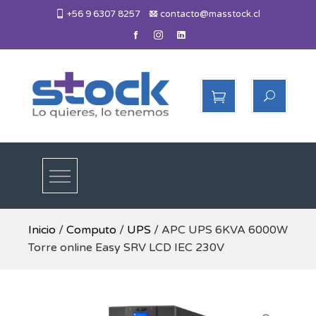
Skip
+56 9 6307 8257
contacto@masstock.cl
to
content
Más Stock
Lo necesitas, lo tenemos
Inicio
/
Computo
/
UPS
/ APC UPS 6KVA 6000W
Torre online Easy SRV LCD IEC 230V