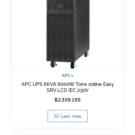
APC
®
APC UPS 6KVA 6000W Torre online Easy
SRV LCD IEC 230V
$
2.339.155
Leer más