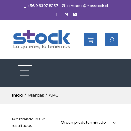
Skip
+56 9 6307 8257
contacto@masstock.cl
to
content
Más Stock
Lo necesitas, lo tenemos
Inicio
/ Marcas / APC
Mostrando los 25
resultados