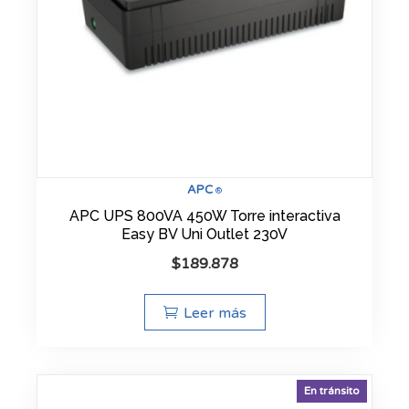
APC
®
APC UPS 800VA 450W Torre interactiva
Easy BV Uni Outlet 230V
$
189.878
Leer más
En tránsito