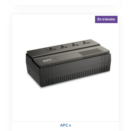
En tránsito
APC
®