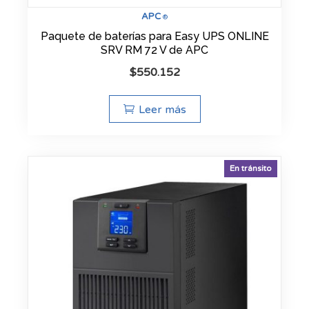
APC
®
Paquete de baterías para Easy UPS ONLINE
SRV RM 72 V de APC
$
550.152
Leer más
En tránsito