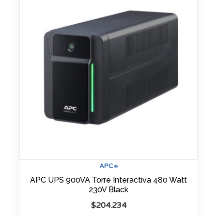
APC
®
APC UPS 900VA Torre Interactiva 480 Watt
230V Black
$
204.234