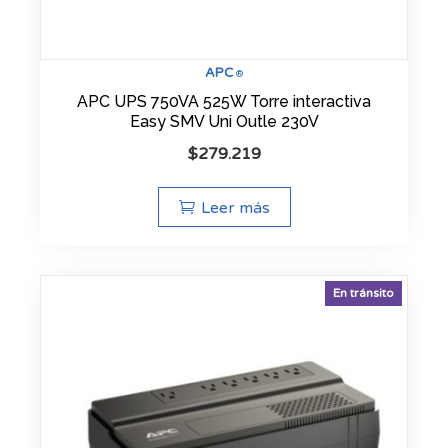
APC
®
APC UPS 750VA 525W Torre interactiva
Easy SMV Uni Outle 230V
$
279.219
Leer más
En tránsito