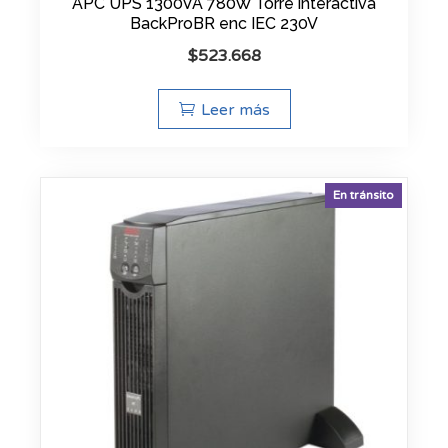
APC UPS 1300VA 780W Torre interactiva
BackProBR enc IEC 230V
$
523.668
Leer más
En tránsito