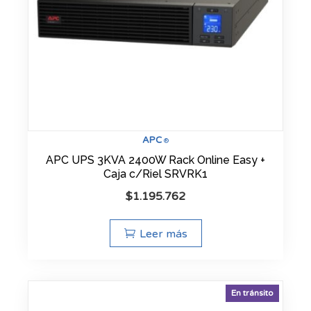
APC
®
APC UPS 3KVA 2400W Rack Online Easy +
Caja c/Riel SRVRK1
$
1.195.762
Leer más
En tránsito