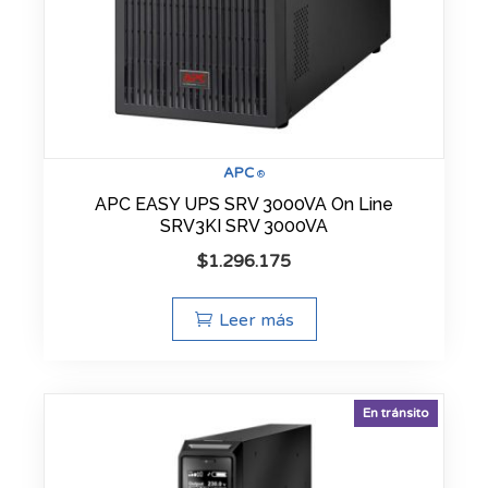
APC
®
APC EASY UPS SRV 3000VA On Line
SRV3KI SRV 3000VA
$
1.296.175
Leer más
En tránsito