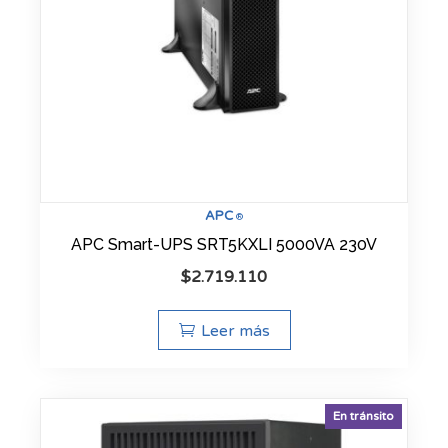
APC
®
APC Smart-UPS SRT5KXLI 5000VA 230V
$
2.719.110
Leer más
En tránsito