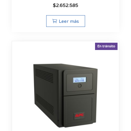
$
2.652.585
Leer más
En tránsito