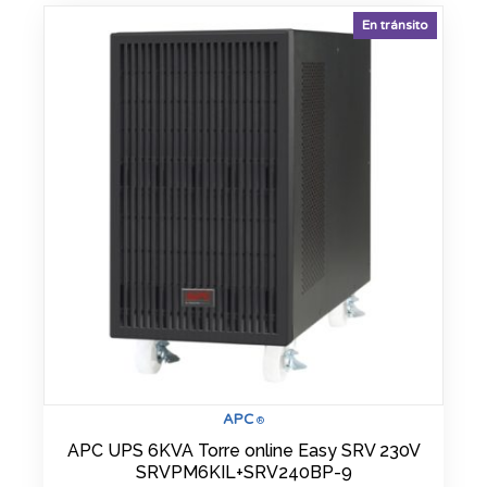
En tránsito
APC
®
APC UPS 6KVA Torre online Easy SRV 230V
SRVPM6KIL+SRV240BP-9