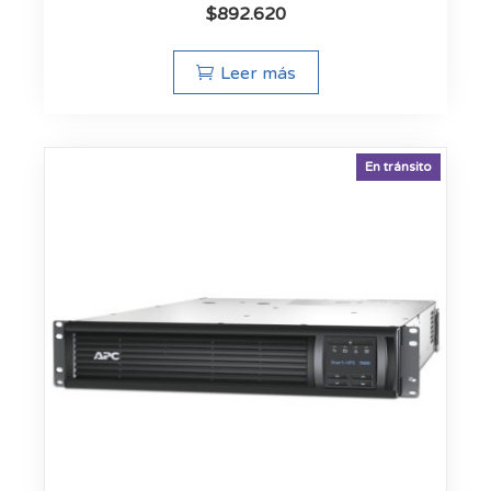
$
892.620
Leer más
En tránsito