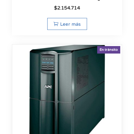
$
2.154.714
Leer más
En tránsito