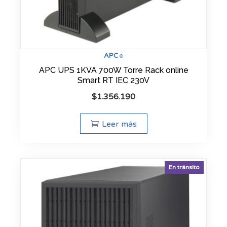
APC
®
APC UPS 1KVA 700W Torre Rack online
Smart RT IEC 230V
$
1.356.190
Leer más
En tránsito