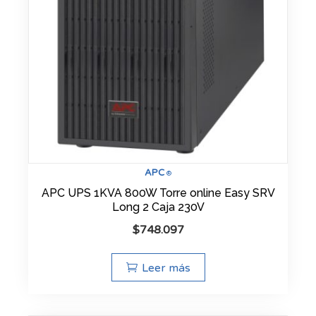
APC
®
APC UPS 1KVA 800W Torre online Easy SRV
Long 2 Caja 230V
$
748.097
Leer más