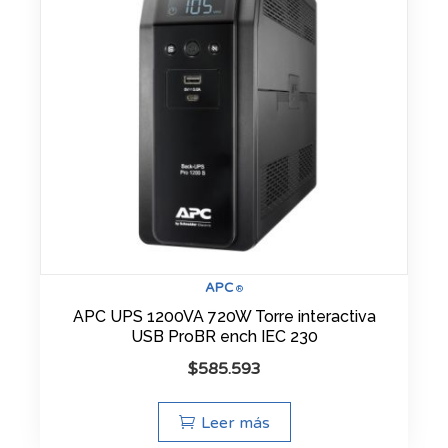
APC
®
APC UPS 1200VA 720W Torre interactiva
USB ProBR ench IEC 230
$
585.593
Leer más