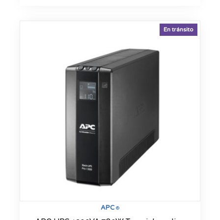
En tránsito
APC
®