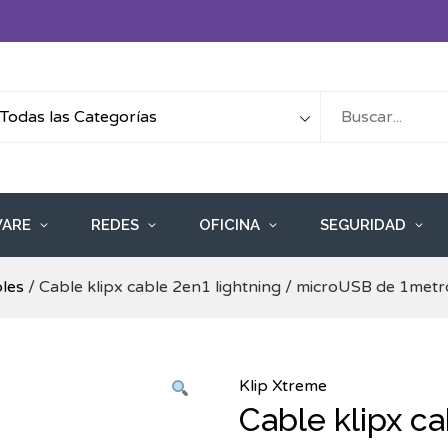
ARE
REDES
OFICINA
SEGURIDAD
les
/ Cable klipx cable 2en1 lightning / microUSB de 1met
Klip Xtreme
Cable klipx ca