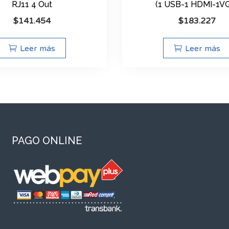
RJ11 4 Out
(1 USB-1 HDMI-1V
$
141.454
$
183.227
Leer más
Leer más
PAGO ONLINE