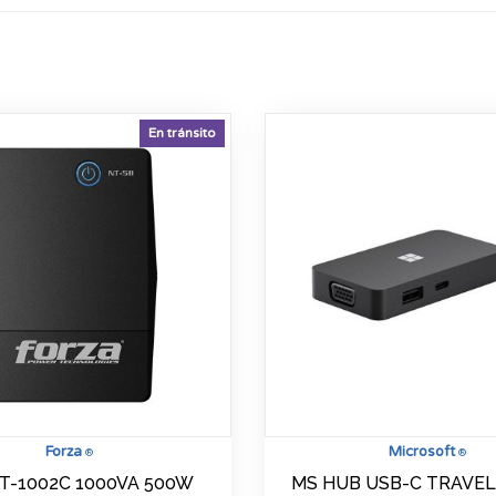
En tránsito
Forza
Microsoft
®
®
T-1002C 1000VA 500W
MS HUB USB-C TRAVE