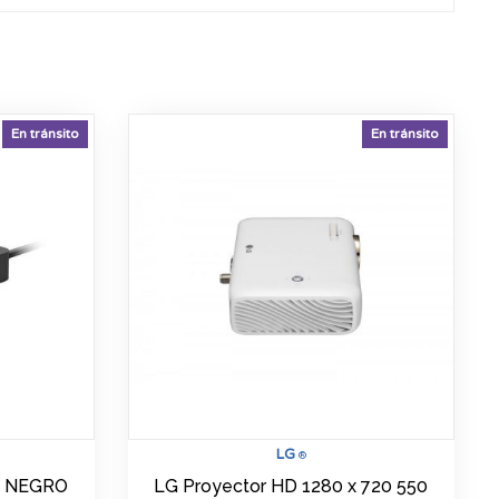
En tránsito
En tránsito
LG
®
L NEGRO
LG Proyector HD 1280 x 720 550