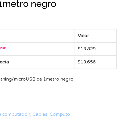
1metro negro
Valor
$
13.829
recta
$
13.656
ghtning/microUSB de 1metro negro
a computación
,
Cables
,
Computo