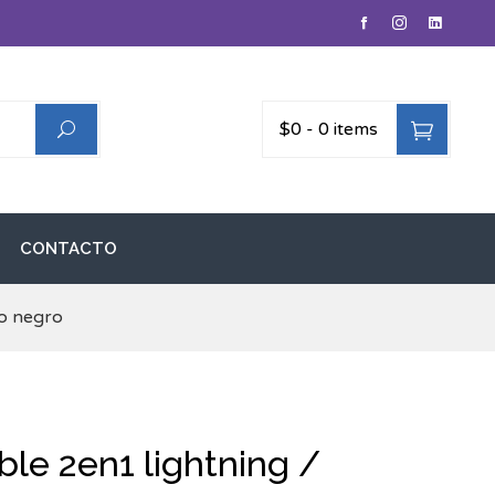
$0
-
0 items
CONTACTO
ro negro
ble 2en1 lightning /