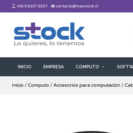
Skip
+56 9 6307 8257
contacto@masstock.cl
to
content
Más Stock
Lo necesitas, lo tenemos
INICIO
EMPRESA
COMPUTO
SOFTW
Inicio
/
Computo
/
Accesorios para computación
/
Cab