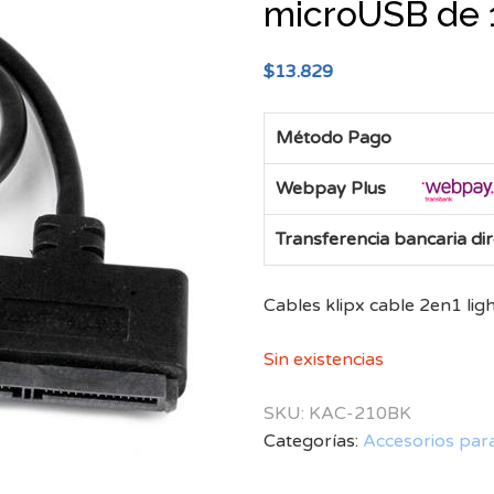
microUSB de 
$
13.829
Método Pago
Webpay Plus
Transferencia bancaria di
Cables klipx cable 2en1 li
Sin existencias
SKU:
KAC-210BK
Categorías:
Accesorios par