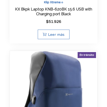
Klip Xtreme
®
KX Bkpk Laptop KNB-620BK 15.6 USB with
Charging port Black
$
51.926
Leer más
En tránsito