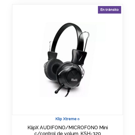
En tránsito
Klip Xtreme
®
KlipX AUDIFONO/MICROFONO Mini
c/control de volum. KSH-320