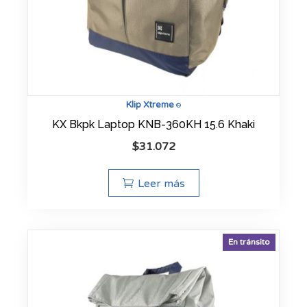
Klip Xtreme
®
KX Bkpk Laptop KNB-360KH 15.6 Khaki
$
31.072
Leer más
En tránsito