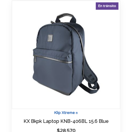
En tránsito
Klip Xtreme
®
KX Bkpk Laptop KNB-406BL 15.6 Blue
$
28.570