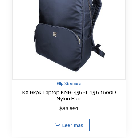
Klip Xtreme
®
KX Bkpk Laptop KNB-456BL 15.6 1600D
Nylon Blue
$
33.991
Leer más