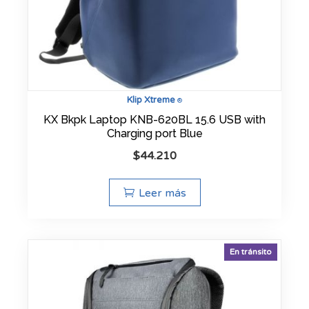
Klip Xtreme
®
KX Bkpk Laptop KNB-620BL 15.6 USB with
Charging port Blue
$
44.210
Leer más
En tránsito