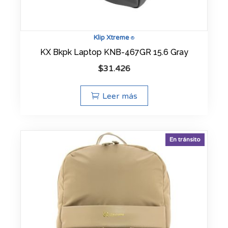
Klip Xtreme
®
KX Bkpk Laptop KNB-467GR 15.6 Gray
$
31.426
Leer más
En tránsito