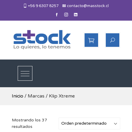
Skip
+56 9 6307 8257
contacto@masstock.cl
to
content
Más Stock
Lo necesitas, lo tenemos
Inicio
/ Marcas / Klip Xtreme
Mostrando los 37
resultados