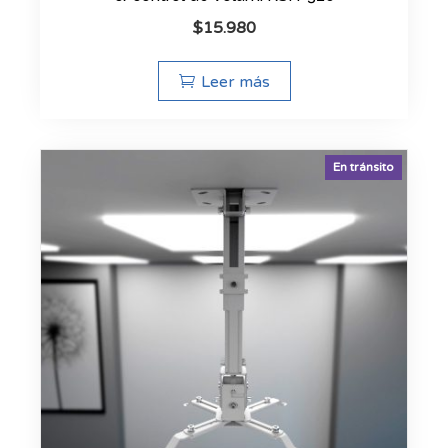
$
15.980
Leer más
En tránsito