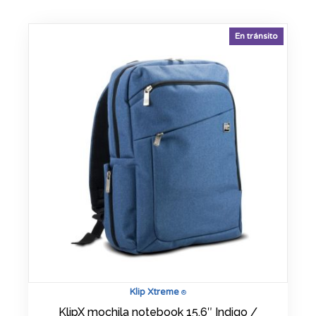
En tránsito
Klip Xtreme
®
KlipX mochila notebook 15.6″ Indigo /