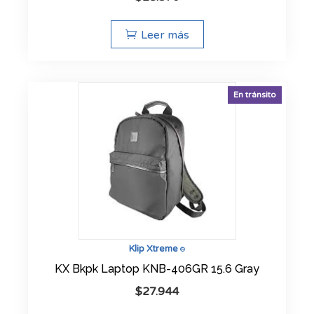
Leer más
En tránsito
Klip Xtreme
®
KX Bkpk Laptop KNB-406GR 15.6 Gray
$
27.944