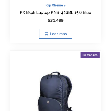
Klip Xtreme
®
KX Bkpk Laptop KNB-426BL 15.6 Blue
$
31.489
Leer más
En tránsito