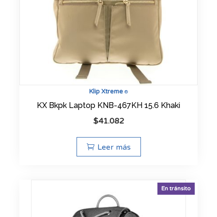
Klip Xtreme
®
KX Bkpk Laptop KNB-467KH 15.6 Khaki
$
41.082
Leer más
En tránsito