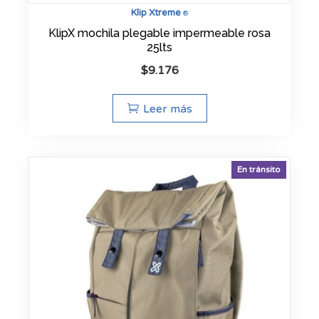
Klip Xtreme
®
KlipX mochila plegable impermeable rosa
25lts
$
9.176
Leer más
En tránsito