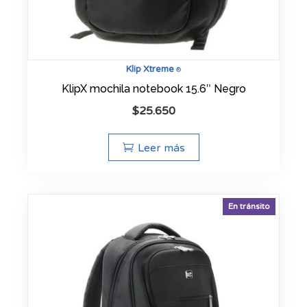
Klip Xtreme
®
KlipX mochila notebook 15.6″ Negro
$
25.650
Leer más
En tránsito