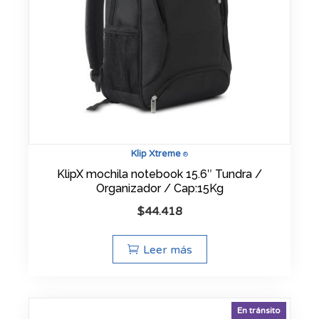
Klip Xtreme
®
KlipX mochila notebook 15.6″ Tundra /
Organizador / Cap:15Kg
$
44.418
Leer más
En tránsito