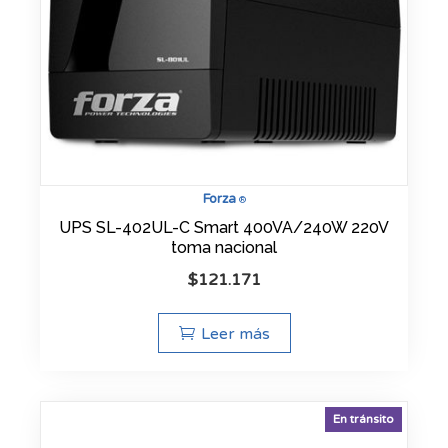
Forza
®
UPS SL-402UL-C Smart 400VA/240W 220V
toma nacional
$
121.171
Leer más
En tránsito