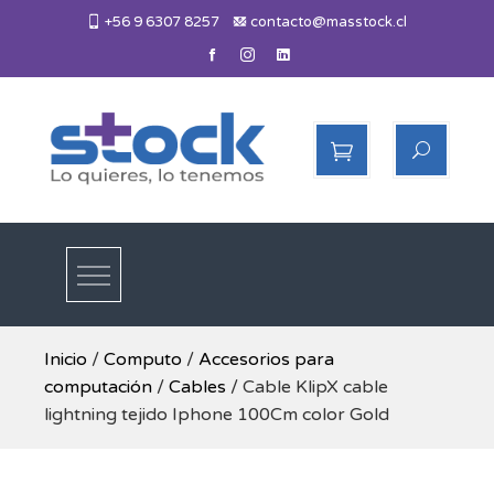
Skip
+56 9 6307 8257
contacto@masstock.cl
to
content
Más Stock
Lo necesitas, lo tenemos
Inicio
/
Computo
/
Accesorios para
computación
/
Cables
/ Cable KlipX cable
lightning tejido Iphone 100Cm color Gold