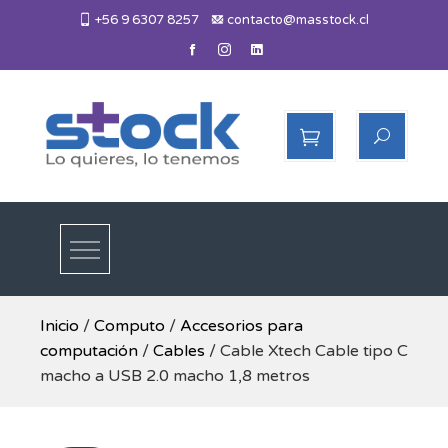
Skip
+56 9 6307 8257
contacto@masstock.cl
to
content
Más Stock
Lo necesitas, lo tenemos
Inicio
/
Computo
/
Accesorios para
computación
/
Cables
/ Cable Xtech Cable tipo C
macho a USB 2.0 macho 1,8 metros