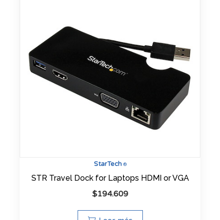
StarTech
®
STR Travel Dock for Laptops HDMI or VGA
$
194.609