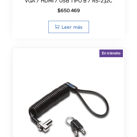
VGA / HDMI / USB TIPO B / RS-232C
$
650.469
Leer más
En tránsito