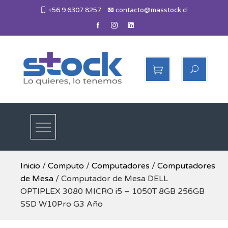
Skip
+56 9 6307 8257
contacto@masstock.cl
to
content
Más Stock
Lo necesitas, lo tenemos
Inicio
/
Computo
/
Computadores
/
Computadores
de Mesa
/ Computador de Mesa DELL
OPTIPLEX 3080 MICRO i5 – 1050T 8GB 256GB
SSD W10Pro G3 Año