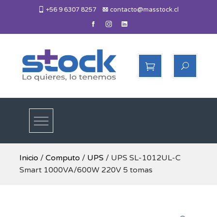
Skip
+56 9 6307 8257
contacto@masstock.cl
to
content
Más Stock
Lo necesitas, lo tenemos
Inicio
/
Computo
/
UPS
/ UPS SL-1012UL-C
Smart 1000VA/600W 220V 5 tomas