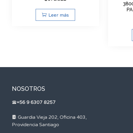
380
PA
Leer más
NOSOTROS
+56 9 6307 8257
Guardia Vieja 202, Oficina 403,
Providencia Santiago