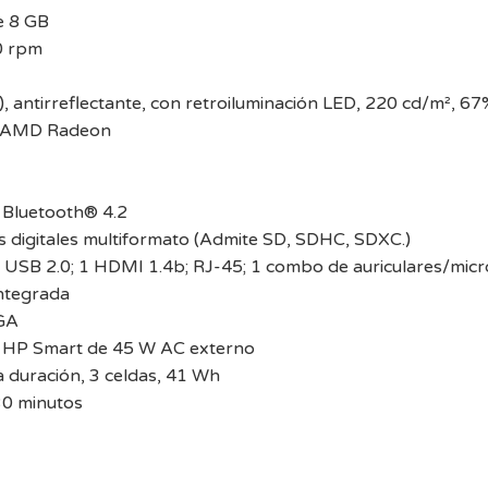
 8 GB
0 rpm
, antirreflectante, con retroiluminación LED, 220 cd/m², 
os AMD Radeon
 Bluetooth® 4.2
as digitales multiformato (Admite SD, SDHC, SDXC.)
1 USB 2.0; 1 HDMI 1.4b; RJ-45; 1 combo de auriculares/mic
ntegrada
GA
n HP Smart de 45 W AC externo
ga duración, 3 celdas, 41 Wh
30 minutos