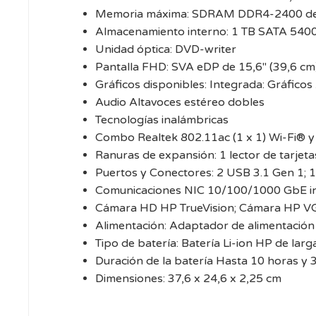
Memoria máxima: SDRAM DDR4-2400 de
Almacenamiento interno: 1 TB SATA 540
Unidad óptica: DVD-writer
Pantalla FHD: SVA eDP de 15,6″ (39,6 cm)
Gráficos disponibles: Integrada: Gráfic
Audio Altavoces estéreo dobles
Tecnologías inalámbricas
Combo Realtek 802.11ac (1 x 1) Wi-Fi® y
Ranuras de expansión: 1 lector de tarjet
Puertos y Conectores: 2 USB 3.1 Gen 1; 
Comunicaciones NIC 10/100/1000 GbE i
Cámara HD HP TrueVision; Cámara HP V
Alimentación: Adaptador de alimentació
Tipo de batería: Batería Li-ion HP de lar
Duración de la batería Hasta 10 horas y 
Dimensiones: 37,6 x 24,6 x 2,25 cm