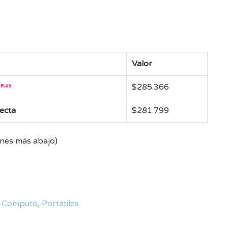
Valor
$
285.366
recta
$
281.799
ones más abajo)
,
Computo
,
Portátiles