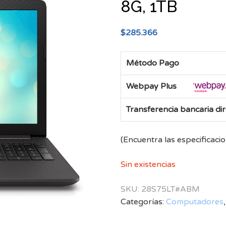
8G, 1TB
$
285.366
Método Pago
Webpay Plus
Transferencia bancaria di
(Encuentra las especificaci
Sin existencias
SKU:
28S75LT#ABM
Categorías:
Computadores