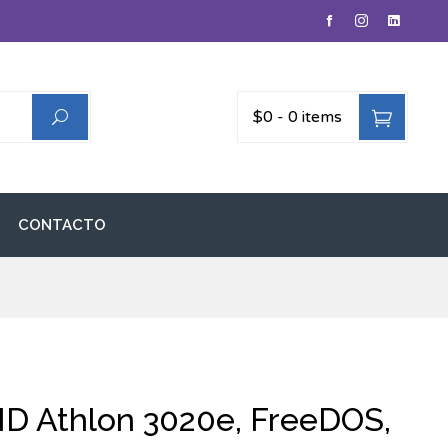
$0
-
0 items
CONTACTO
MD Athlon 3020e, FreeDOS,