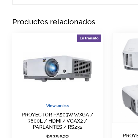
Productos relacionados
En tránsito
Viewsonic
®
PROYECTOR PA503W WXGA /
3600L / HDMI / VGAX2 /
PARLANTES / RS232
PROYE
$
678.622