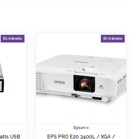
En tránsito
En tránsito
Epson
®
watts USB
EPS PRO E20 3400L / XGA /