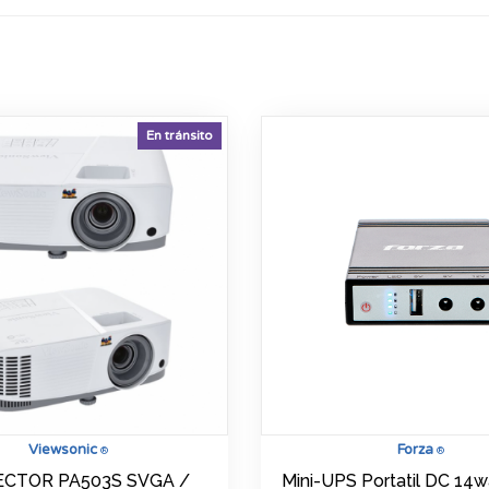
En tránsito
Viewsonic
Forza
®
®
CTOR PA503S SVGA /
Mini-UPS Portatil DC 14