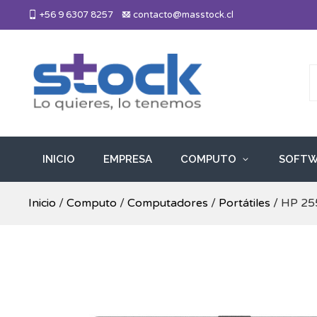
Skip
+56 9 6307 8257
contacto@masstock.cl
to
content
Más Stock
Lo necesitas, lo tenemos
INICIO
EMPRESA
COMPUTO
SOFTW
Inicio
/
Computo
/
Computadores
/
Portátiles
/ HP 25