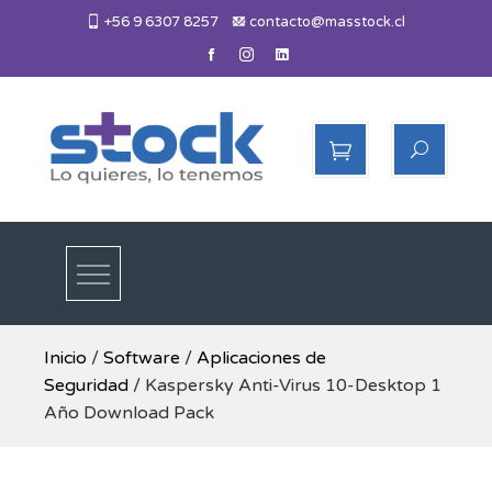
Skip
+56 9 6307 8257
contacto@masstock.cl
to
content
Más Stock
Lo necesitas, lo tenemos
Inicio
/
Software
/
Aplicaciones de
Seguridad
/ Kaspersky Anti-Virus 10-Desktop 1
Año Download Pack