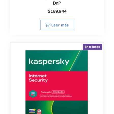
DnP
$
189.944
Leer más
En tránsito