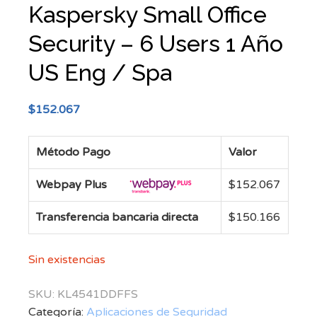
Kaspersky Small Office
Security – 6 Users 1 Año
US Eng / Spa
$
152.067
Método Pago
Valor
Webpay Plus
$
152.067
Transferencia bancaria directa
$
150.166
Sin existencias
SKU:
KL4541DDFFS
Categoría:
Aplicaciones de Seguridad