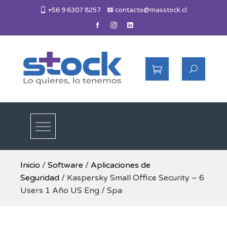
Skip
+56 9 6307 8257
contacto@masstock.cl
to
content
Más Stock
Lo necesitas, lo tenemos
Inicio
/
Software
/
Aplicaciones de
Seguridad
/ Kaspersky Small Office Security – 6
Users 1 Año US Eng / Spa