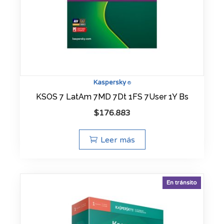
Kaspersky
®
KSOS 7 LatAm 7MD 7Dt 1FS 7User 1Y Bs
$
176.883
Leer más
En tránsito