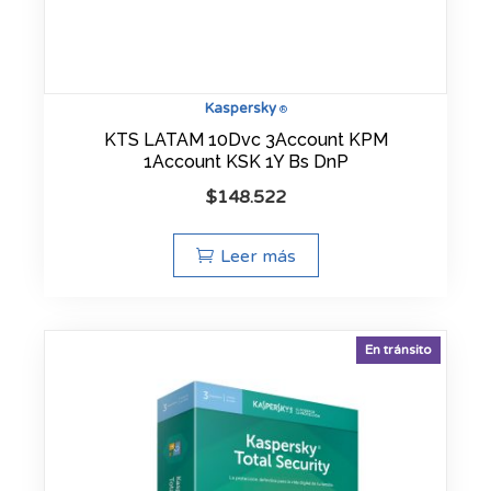
Kaspersky
®
KTS LATAM 10Dvc 3Account KPM
1Account KSK 1Y Bs DnP
$
148.522
Leer más
En tránsito