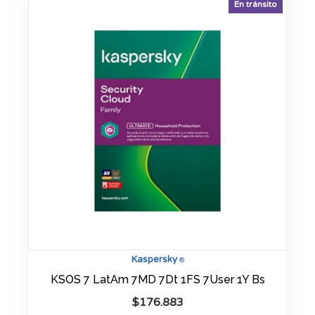
En tránsito
Kaspersky
®
KSOS 7 LatAm 7MD 7Dt 1FS 7User 1Y Bs
$
176.883