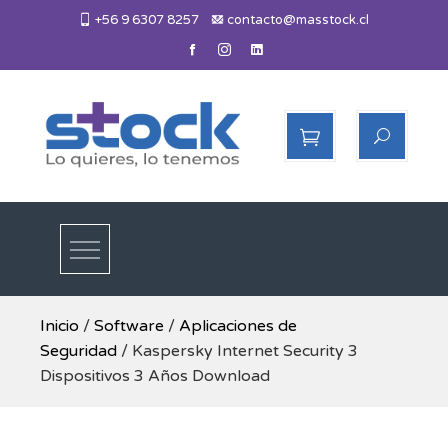
Skip
+56 9 6307 8257
contacto@masstock.cl
to
content
Más Stock
Lo necesitas, lo tenemos
Inicio
/
Software
/
Aplicaciones de
Seguridad
/ Kaspersky Internet Security 3
Dispositivos 3 Años Download