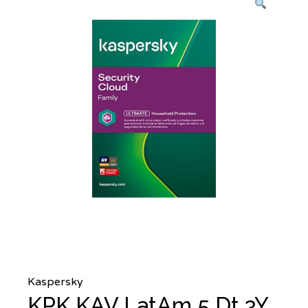
Kaspersky
KPK KAV LatAm 5 Dt 3Y