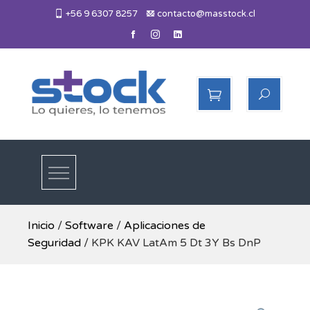
Skip
+56 9 6307 8257
contacto@masstock.cl
to
content
Más Stock
Lo necesitas, lo tenemos
Inicio
/
Software
/
Aplicaciones de
Seguridad
/ KPK KAV LatAm 5 Dt 3Y Bs DnP