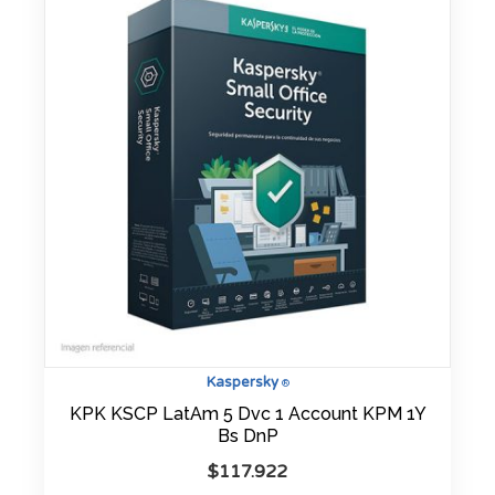
Kaspersky
®
KPK KSCP LatAm 5 Dvc 1 Account KPM 1Y
Bs DnP
$
117.922