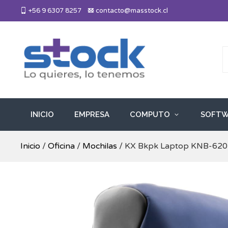
Skip
+56 9 6307 8257
contacto@masstock.cl
to
content
Más Stock
Lo necesitas, lo tenemos
INICIO
EMPRESA
COMPUTO
SOFTW
Inicio
/
Oficina
/
Mochilas
/ KX Bkpk Laptop KNB-620B