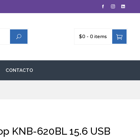
$0
-
0 items
CONTACTO
op KNB-620BL 15.6 USB