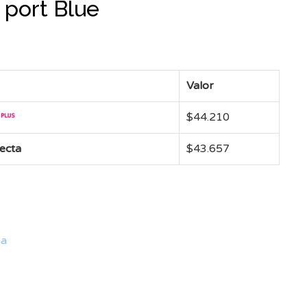
 port Blue
Valor
$
44.210
recta
$
43.657
na