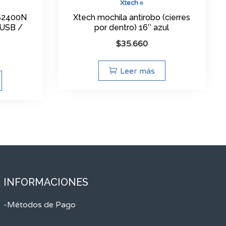
Xtech
®
S2400N
Xtech mochila antirobo (cierres
 USB /
por dentro) 16″ azul
$
35.660
Leer más
INFORMACIONES
-Métodos de Pago