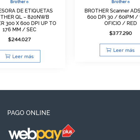
Brother
Brother
®
®
ESORA DE ETIQUETAS
BROTHER Scanner AD
THER QL – 820NWB
600 DPi 30 / 60iPM /
R 300 X 600 DPI UP TO
OFICIO / RED
176 MM / SEC
$
377.290
$
244.027
Leer más
Leer más
PAGO ONLINE