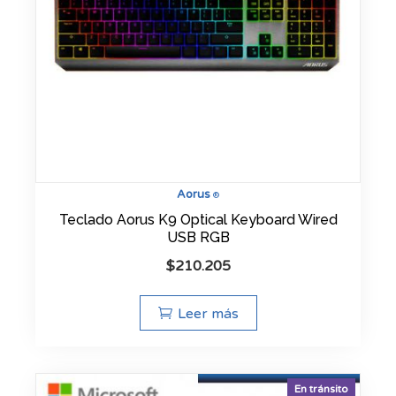
Aorus
®
Teclado Aorus K9 Optical Keyboard Wired
USB RGB
$
210.205
Leer más
En tránsito