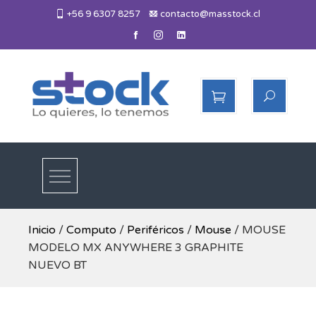
Skip
+56 9 6307 8257
contacto@masstock.cl
to
content
Más Stock
Lo necesitas, lo tenemos
Inicio
/
Computo
/
Periféricos
/
Mouse
/ MOUSE
MODELO MX ANYWHERE 3 GRAPHITE
NUEVO BT