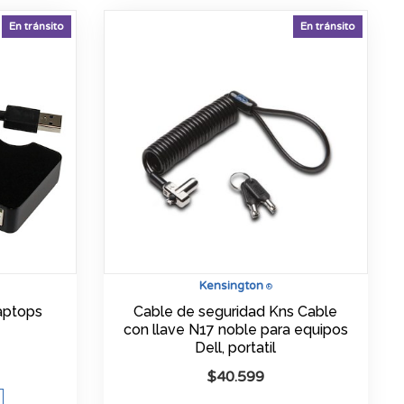
En tránsito
En tránsito
Kensington
®
aptops
Cable de seguridad Kns Cable
con llave N17 noble para equipos
Dell, portatil
$
40.599