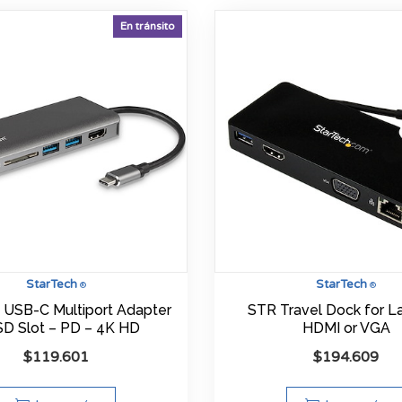
En tránsito
StarTech
StarTech
®
®
 USB-C Multiport Adapter
STR Travel Dock for L
SD Slot – PD – 4K HD
HDMI or VGA
$
119.601
$
194.609