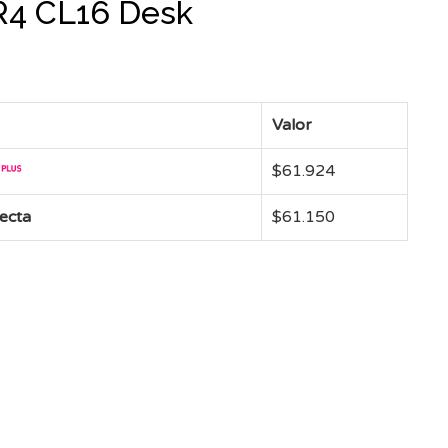
4 CL16 Desk
Valor
$
61.924
recta
$
61.150