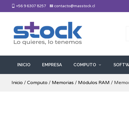
Skip
+56 9 6307 8257
contacto@masstock.cl
to
content
Más Stock
Lo necesitas, lo tenemos
INICIO
EMPRESA
COMPUTO
SOFTW
Inicio
/
Computo
/
Memorias
/
Módulos RAM
/ Memor