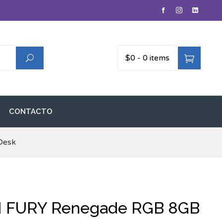
$0
-
0 items
CONTACTO
Desk
 FURY Renegade RGB 8GB