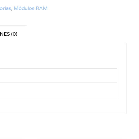
rias
,
Módulos RAM
ES (0)