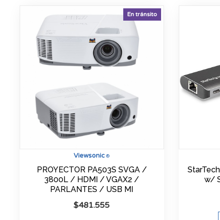
En tránsito
Viewsonic
®
PROYECTOR PA503S SVGA /
StarTech
3800L / HDMI / VGAX2 /
w/ 
PARLANTES / USB MI
$
481.555