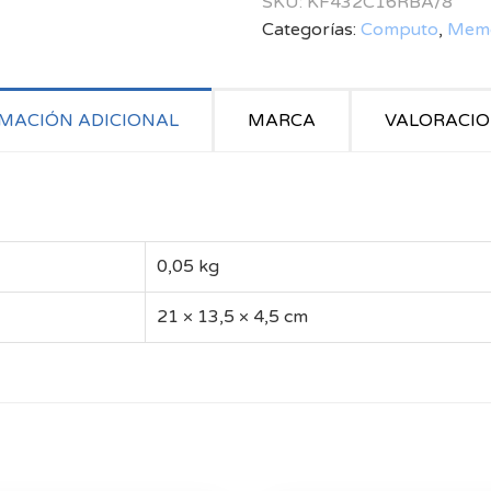
SKU:
KF432C16RBA/8
Categorías:
Computo
,
Memo
MACIÓN ADICIONAL
MARCA
VALORACION
0,05 kg
21 × 13,5 × 4,5 cm