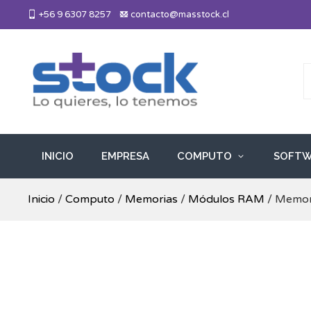
Skip
+56 9 6307 8257
contacto@masstock.cl
to
content
Más Stock
Lo necesitas, lo tenemos
INICIO
EMPRESA
COMPUTO
SOFTW
Inicio
/
Computo
/
Memorias
/
Módulos RAM
/ Memor