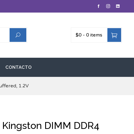
$0
-
0 items
CONTACTO
fered, 1.2V
 Kingston DIMM DDR4