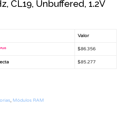
 CL19, Unbuffered, 1.2V
Valor
$
86.356
recta
$
85.277
rias
,
Módulos RAM