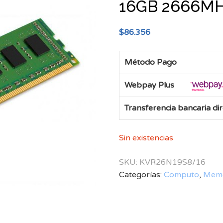
16GB 2666MHz,
$
86.356
Método Pago
Webpay Plus
Transferencia bancaria di
Sin existencias
SKU:
KVR26N19S8/16
Categorías:
Computo
,
Memo