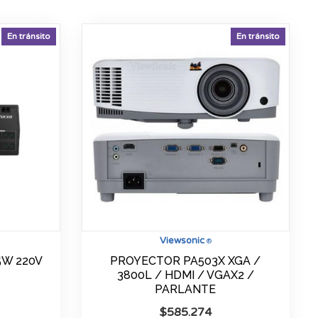
En tránsito
En tránsito
Viewsonic
®
5W 220V
PROYECTOR PA503X XGA /
3800L / HDMI / VGAX2 /
PARLANTE
$
585.274