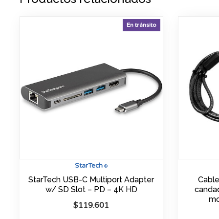
En tránsito
StarTech
®
StarTech USB-C Multiport Adapter
Cable
w/ SD Slot – PD – 4K HD
candad
mo
$
119.601