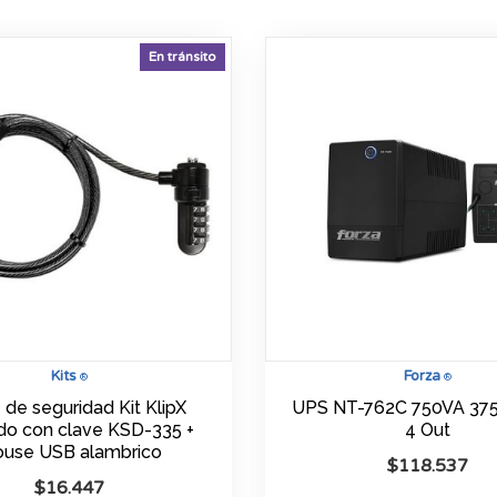
En tránsito
Kits
Forza
®
®
 de seguridad Kit KlipX
UPS NT-762C 750VA 37
o con clave KSD-335 +
4 Out
use USB alambrico
$
118.537
$
16.447