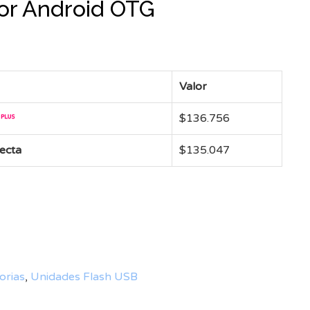
or Android OTG
Valor
$
136.756
recta
$
135.047
rias
,
Unidades Flash USB