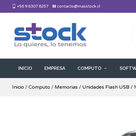
Skip
+56 9 6307 8257
contacto@masstock.cl
to
content
Más Stock
Lo necesitas, lo tenemos
INICIO
EMPRESA
COMPUTO
SOFTW
Inicio
/
Computo
/
Memorias
/
Unidades Flash USB
/ 