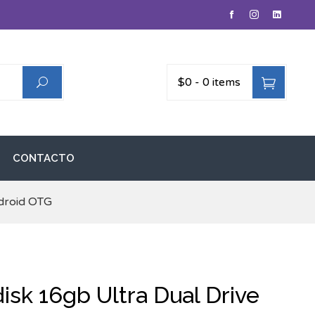
$0
-
0 items
CONTACTO
droid OTG
sk 16gb Ultra Dual Drive