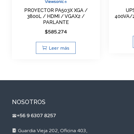
Viewsonic
®
PROYECTOR PA503X XGA /
UPS
3800L / HDMI / VGAX2 /
400VA/2
PARLANTE
$
585.274
Leer más
NOSOTROS
+56 9 6307 8257
Guardia Vieja 202, Oficina 403,