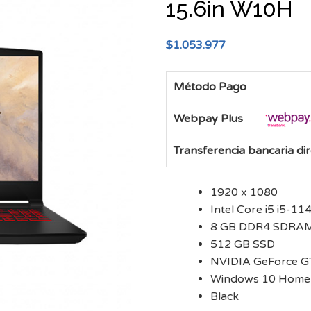
15.6in W10H
$
1.053.977
Método Pago
Webpay Plus
Transferencia bancaria di
1920 x 1080
Intel Core i5 i5-1
8 GB DDR4 SDRA
512 GB SSD
NVIDIA GeForce G
Windows 10 Home
Black