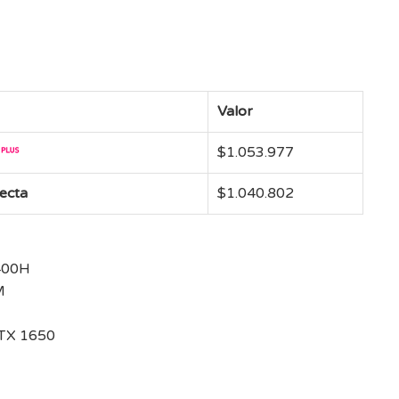
Valor
$
1.053.977
recta
$
1.040.802
1400H
M
TX 1650