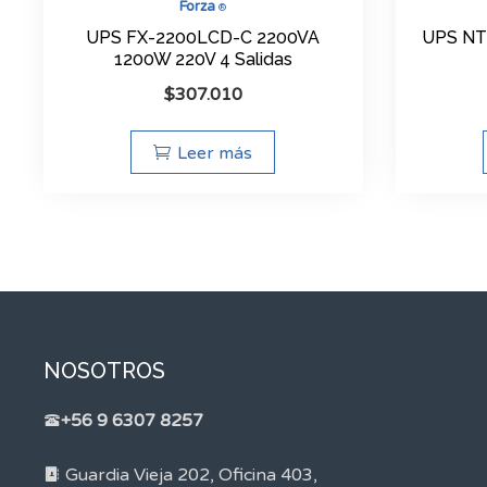
Forza
®
UPS FX-2200LCD-C 2200VA
UPS NT
1200W 220V 4 Salidas
$
307.010
Leer más
NOSOTROS
+56 9 6307 8257
Guardia Vieja 202, Oficina 403,