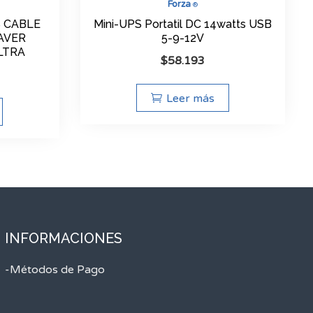
Forza
®
S CABLE
Mini-UPS Portatil DC 14watts USB
AVER
5-9-12V
LTRA
$
58.193
Leer más
INFORMACIONES
-Métodos de Pago