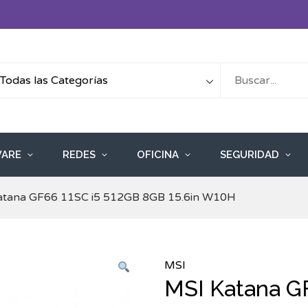
ARE
REDES
OFICINA
SEGURIDAD
atana GF66 11SC i5 512GB 8GB 15.6in W10H
MSI
MSI Katana G