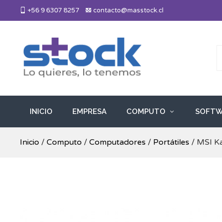
Skip
+56 9 6307 8257
contacto@masstock.cl
to
content
Más Stock
Lo necesitas, lo tenemos
INICIO
EMPRESA
COMPUTO
SOFTW
Inicio
/
Computo
/
Computadores
/
Portátiles
/ MSI K