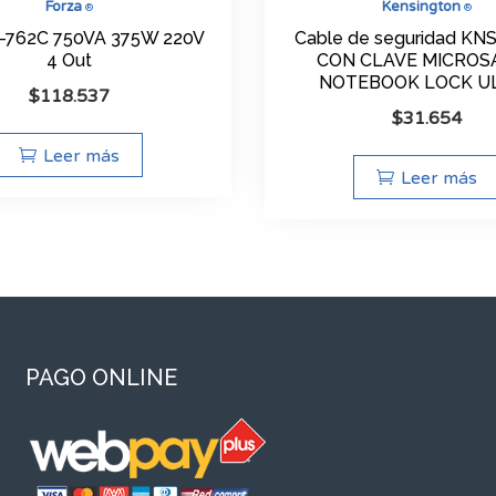
Forza
Kensington
®
®
-762C 750VA 375W 220V
Cable de seguridad KN
4 Out
CON CLAVE MICROS
NOTEBOOK LOCK U
$
118.537
$
31.654
Leer más
Leer más
PAGO ONLINE