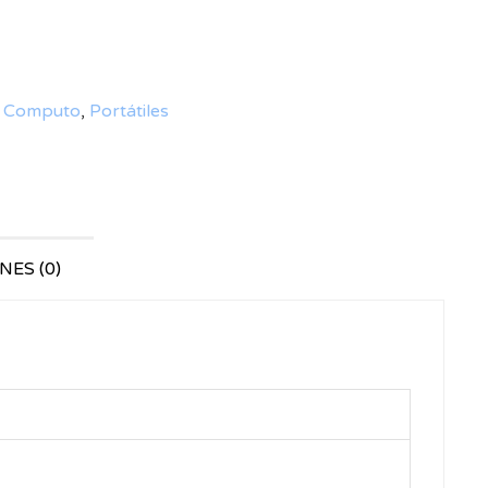
,
Computo
,
Portátiles
ES (0)