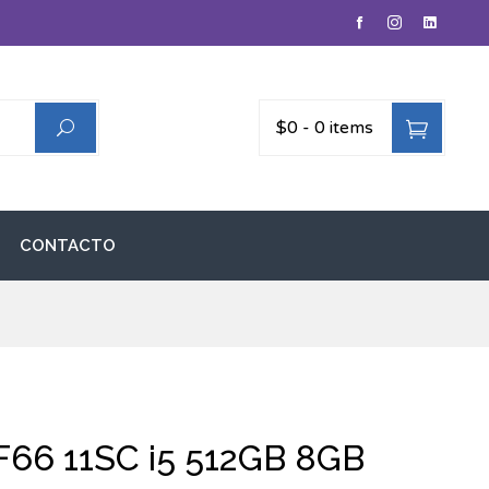
$0
-
0 items
CONTACTO
F66 11SC i5 512GB 8GB